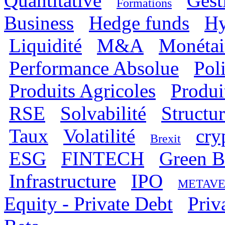
Quantitative
Gest
Formations
Business
Hedge funds
Hy
Liquidité
M&A
Monétai
Performance Absolue
Pol
Produits Agricoles
Produi
RSE
Solvabilité
Structur
Taux
Volatilité
cry
Brexit
ESG
FINTECH
Green 
Infrastructure
IPO
METAVE
Equity - Private Debt
Priv