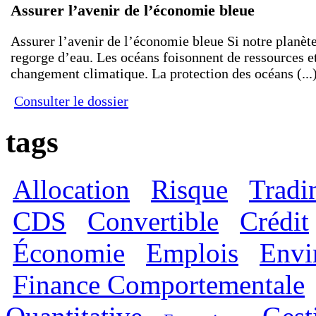
Assurer l’avenir de l’économie bleue
Unipol prévoit d’émettre un Green Bond
Dépêche
Assurer l’avenir de l’économie bleue Si notre planète
regorge d’eau. Les océans foisonnent de ressources et
changement climatique. La protection des océans (...
Collecte mensuelle en avril 2020 sur le Livre
Dépêche
Consulter le dossier
Nomura achève l’acquisition de Greentech C
Dépêche
tags
Allocation
Risque
Tradi
CDS
Convertible
Crédit
Économie
Emplois
Envi
Finance Comportementale