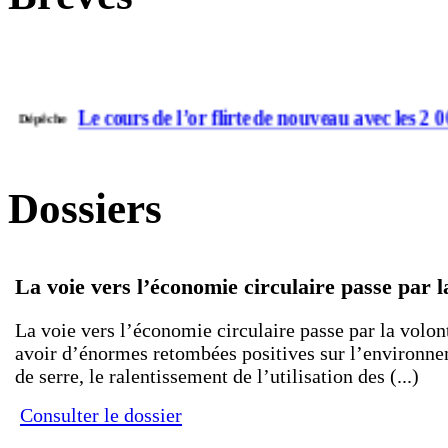
Le cours de l’or flirte de nouveau avec les 2 0
Dépêche
La cour d’appel a tranché : UBS devra verser
Brèves
Dossiers
prononcée en France
Acquisition par la société Inovalis à la soci
Dépêche
La voie vers l’économie circulaire passe par l
La voie vers l’économie circulaire passe par la volon
La Chine déclare illégales les cryptomonnaies
Dépêche
avoir d’énormes retombées positives sur l’environne
de serre, le ralentissement de l’utilisation des (...)
Lagardère : Rumeurs de presse sur un projet
Consulter le dossier
Dépêche