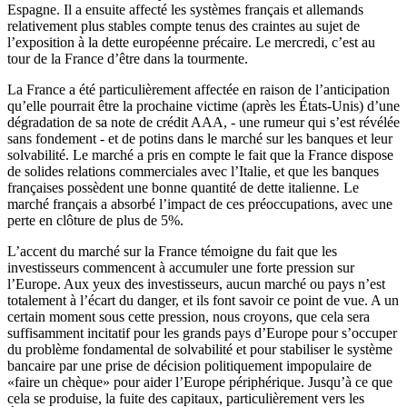
Espagne. Il a ensuite affecté les systèmes français et allemands
relativement plus stables compte tenus des craintes au sujet de
l’exposition à la dette européenne précaire. Le mercredi, c’est au
tour de la France d’être dans la tourmente.
La France a été particulièrement affectée en raison de l’anticipation
qu’elle pourrait être la prochaine victime (après les États-Unis) d’une
dégradation de sa note de crédit AAA, - une rumeur qui s’est révélée
sans fondement - et de potins dans le marché sur les banques et leur
solvabilité. Le marché a pris en compte le fait que la France dispose
de solides relations commerciales avec l’Italie, et que les banques
françaises possèdent une bonne quantité de dette italienne. Le
marché français a absorbé l’impact de ces préoccupations, avec une
perte en clôture de plus de 5%.
L’accent du marché sur la France témoigne du fait que les
investisseurs commencent à accumuler une forte pression sur
l’Europe. Aux yeux des investisseurs, aucun marché ou pays n’est
totalement à l’écart du danger, et ils font savoir ce point de vue. A un
certain moment sous cette pression, nous croyons, que cela sera
suffisamment incitatif pour les grands pays d’Europe pour s’occuper
du problème fondamental de solvabilité et pour stabiliser le système
bancaire par une prise de décision politiquement impopulaire de
«faire un chèque» pour aider l’Europe périphérique. Jusqu’à ce que
cela se produise, la fuite des capitaux, particulièrement vers les