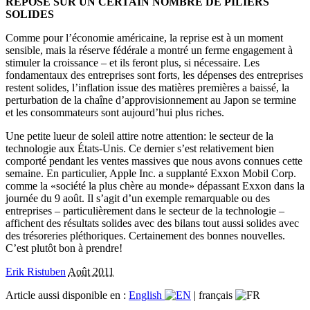
REPOSE SUR UN CERTAIN NOMBRE DE PILIERS
SOLIDES
Comme pour l’économie américaine, la reprise est à un moment
sensible, mais la réserve fédérale a montré un ferme engagement à
stimuler la croissance – et ils feront plus, si nécessaire. Les
fondamentaux des entreprises sont forts, les dépenses des entreprises
restent solides, l’inflation issue des matières premières a baissé, la
perturbation de la chaîne d’approvisionnement au Japon se termine
et les consommateurs sont aujourd’hui plus riches.
Une petite lueur de soleil attire notre attention: le secteur de la
technologie aux États-Unis. Ce dernier s’est relativement bien
comporté pendant les ventes massives que nous avons connues cette
semaine. En particulier, Apple Inc. a supplanté Exxon Mobil Corp.
comme la «société la plus chère au monde» dépassant Exxon dans la
journée du 9 août. Il s’agit d’un exemple remarquable ou des
entreprises – particulièrement dans le secteur de la technologie –
affichent des résultats solides avec des bilans tout aussi solides avec
des trésoreries pléthoriques. Certainement des bonnes nouvelles.
C’est plutôt bon à prendre!
Erik Ristuben
Août 2011
Article aussi disponible en :
English
|
français