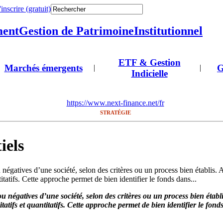
'inscrire (gratuit)
ment
Gestion de Patrimoine
Institutionnel
ETF & Gestion
Marchés émergents
G
|
|
Indicielle
https://www.next-finance.net/fr
STRATÉGIE
iels
ou négatives d’une société, selon des critères ou un process bien établis
antitatifs. Cette approche permet de bien identifier le fonds dans...
 ou négatives d’une société, selon des critères ou un process bien éta
alitatifs et quantitatifs. Cette approche permet de bien identifier le fon