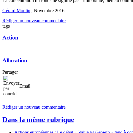
La concentration du fonds ne signifie pas l’immobilité, bien au contrair
Gérard Moulin
,
Novembre 2016
Rédiger un nouveau commentaire
tags
Action
|
Allocation
Partager
Email
Rédiger un nouveau commentaire
Dans la même rubrique
Actions européennes : Le débat « Value vs Growth » tend à oc