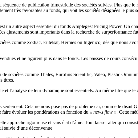
à la séquence de publication trimestrielle des sociétés suivies. Plus que l
lement très favorables au fonds, qui voit les sociétés désignées le plus
es est un autre aspect essentiel du fonds Amplegest Pricing Power. Un ch
 Ces ajustements sont importants dans la recherche de surperformance fut
 sociétés comme Zodiac, Eutelsat, Hermes ou Ingenico, dés que nous avo
té vendues et ne figurent plus dans le fonds. Les baisses de cours consé
tion de sociétés comme Thales, Eurofins Scientific, Valeo, Plastic Omn
 titres.
le et l’analyse de leur dynamique sont essentiels. Au même titre que le 
s seulement. Cela ne nous pose pas de problème car, comme le disait G
e faire évoluer les pondérations en fonction du
« news flow »
. Cette mét
tte approche rigoureuse et sans état d’âme. Tout laisser aller qui consis
hui suivie d’une déconvenue.