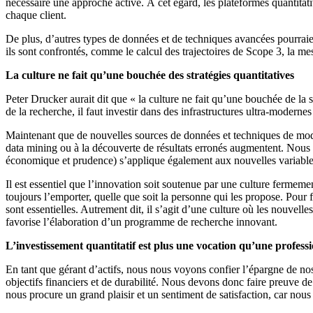
nécessaire une approche active. À cet égard, les plateformes quantitati
chaque client.
De plus, d’autres types de données et de techniques avancées pourraient
ils sont confrontés, comme le calcul des trajectoires de Scope 3, la mes
La culture ne fait qu’une bouchée des stratégies quantitatives
Peter Drucker aurait dit que « la culture ne fait qu’une bouchée de la 
de la recherche, il faut investir dans des infrastructures ultra-moderne
Maintenant que de nouvelles sources de données et techniques de modélis
data mining ou à la découverte de résultats erronés augmentent. Nous 
économique et prudence) s’applique également aux nouvelles variabl
Il est essentiel que l’innovation soit soutenue par une culture fermeme
toujours l’emporter, quelle que soit la personne qui les propose. Pour 
sont essentielles. Autrement dit, il s’agit d’une culture où les nouvell
favorise l’élaboration d’un programme de recherche innovant.
L’investissement quantitatif est plus une vocation qu’une profess
En tant que gérant d’actifs, nous nous voyons confier l’épargne de nos 
objectifs financiers et de durabilité. Nous devons donc faire preuve de
nous procure un grand plaisir et un sentiment de satisfaction, car nous