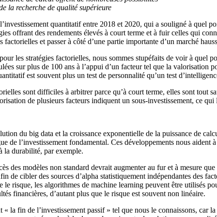
de la recherche de qualité supérieure
’investissement quantitatif entre 2018 et 2020, qui a souligné à quel poi
égies offrant des rendements élevés à court terme et à fuir celles qui con
ies factorielles et passer à côté d’une partie importante d’un marché hauss
pour les stratégies factorielles, nous sommes stupéfaits de voir à quel p
ées sur plus de 100 ans à l’appui d’un facteur tel que la valorisation po
itatif est souvent plus un test de personnalité qu’un test d’intelligenc
torielles sont difficiles à arbitrer parce qu’à court terme, elles sont t
alorisation de plusieurs facteurs indiquent un sous-investissement, ce qu
lution du big data et la croissance exponentielle de la puissance de cal
tingue de l’investissement fondamental. Ces développements nous aident à
 la durabilité, par exemple.
ccès des modèles non standard devrait augmenter au fur et à mesure que l
in de cibler des sources d’alpha statistiquement indépendantes des fact
 le risque, les algorithmes de machine learning peuvent être utilisés pou
ultés financières, d’autant plus que le risque est souvent non linéaire.
 « la fin de l’investissement passif » tel que nous le connaissons, car la 