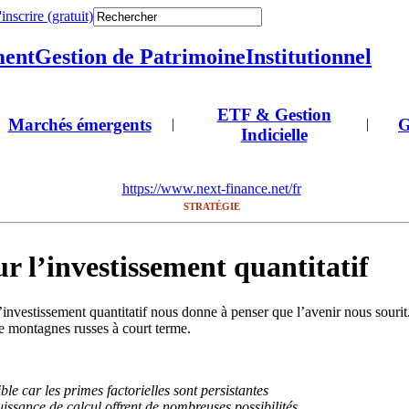
'inscrire (gratuit)
ment
Gestion de Patrimoine
Institutionnel
ETF & Gestion
Marchés émergents
G
|
|
Indicielle
https://www.next-finance.net/fr
STRATÉGIE
ur l’investissement quantitatif
investissement quantitatif nous donne à penser que l’avenir nous sour
e montagnes russes à court terme.
ble car les primes factorielles sont persistantes
uissance de calcul offrent de nombreuses possibilités