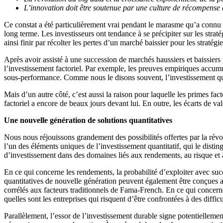
L’innovation doit être soutenue par une culture de récompense 
Ce constat a été particulièrement vrai pendant le marasme qu’a connu l
long terme. Les investisseurs ont tendance à se précipiter sur les strat
ainsi finir par récolter les pertes d’un marché baissier pour les stratég
Après avoir assisté à une succession de marchés haussiers et baissiers 
l’investissement factoriel. Par exemple, les preuves empiriques accumul
sous-performance. Comme nous le disons souvent, l’investissement quant
Mais d’un autre côté, c’est aussi la raison pour laquelle les primes fac
factoriel a encore de beaux jours devant lui. En outre, les écarts de v
Une nouvelle génération de solutions quantitatives
Nous nous réjouissons grandement des possibilités offertes par la révo
l’un des éléments uniques de l’investissement quantitatif, qui le dis
d’investissement dans des domaines liés aux rendements, au risque et à
En ce qui concerne les rendements, la probabilité d’exploiter avec su
quantitatives de nouvelle génération peuvent également être conçues af
corrélés aux facteurs traditionnels de Fama-French. En ce qui concerne
quelles sont les entreprises qui risquent d’être confrontées à des diffic
Parallèlement, l’essor de l’investissement durable signe potentiellement