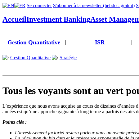
Se connecter
S'abonner à la newsletter (hebdo - gratuit)
S
Accueil
Investment Banking
Asset Manage
Gestion Quantitative
ISR
|
|
Gestion Quantitative
Stratégie
Tous les voyants sont au vert po
L’expérience que nous avons acquise au cours de dizaines d’années d’
années est qu’une approche gagnante à long terme a parfois des airs d
Points clés :
L’investissement factoriel restera porteur dans un avenir prévisi
La révolution du big data et la croissance exponentielle de la p