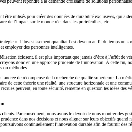
ves peuvent répondre à la demande croissante de solutions personnalisées 
 être utilisés pour créer des données de durabilité exclusives, qui aide
ure de l’impact sur le monde réel dans les portefeuilles, etc.
stratégie ». L’investissement quantitatif est devenu au fil du temps un s
s et employer des personnes intelligentes.
ation éclosent, il est plus important que jamais d’être à l’affût de véri
croyons donc en une approche prudente de l’innovation. À cette fin, notr
es ou méthodes.
nt ancrée de récompense de la recherche de qualité supérieure. La méritoc
faire de cette théorie une réalité, une structure horizontale et une comm
es recrues peuvent, en toute sécurité, remettre en question les idées des 
ion
clients. Par conséquent, nous avons le devoir de nous montrer des gestio
 prudence dans nos décisions et nous aligner sur leurs objectifs quand no
 poursuivons continuellement l’innovation durable afin de fournir des résu