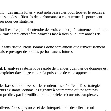
nt « des mains fortes » sont indispensables pour trouver le succès à
naissent des difficultés de performance à court terme. Ils pourraient
ier pour ces stratégies.
oint il est fréquent d’entendre des voix clamer prématurément la fin de
urraient facilement être balayées face à trois ou quatre années de
e.
out sauf sans risque. Nous sommes donc convaincus que l’investissement
i laisse présager de bonnes performances futures.
cul. L’analyse systématique rapide de grandes quantités de données est
 exploiter davantage encore la puissance de cette approche
es bases de données sur les rendements s’étoffent. Des stratégies
eurs existants, comme les signaux à court terme qui ne sont pas
r prédire, par l’identification de modèles récurrents complexes,
diversité des croyances et des interprétations des clients rend