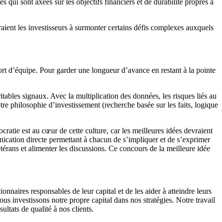
qui sont axées sur les objectifs financiers et de durabilité propres à
raient les investisseurs à surmonter certains défis complexes auxquels
port d’équipe. Pour garder une longueur d’avance en restant à la pointe
tables signaux. Avec la multiplication des données, les risques liés au
e philosophie d’investissement (recherche basée sur les faits, logique
ratie est au cœur de cette culture, car les meilleures idées devraient
unication directe permettant à chacun de s’impliquer et de s’exprimer
vétérans et alimenter les discussions. Ce concours de la meilleure idée
nnaires responsables de leur capital et de les aider à atteindre leurs
us investissons notre propre capital dans nos stratégies. Notre travail
ltats de qualité à nos clients.