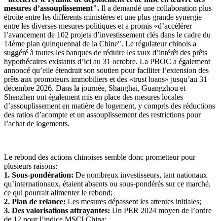
mesures d’assouplissement".
Il a demandé une collaboration plus
étroite entre les différents ministères et une plus grande synergie
entre les diverses mesures politiques et a promis «d’accélérer
l’avancement de 102 projets d’investissement clés dans le cadre du
14ème plan quinquennal de la Chine". Le régulateur chinois a
suggéré à toutes les banques de réduire les taux d’intérêt des prêts
hypothécaires existants d’ici au 31 octobre. La PBOC a également
annoncé qu’elle étendrait son soutien pour faciliter l’extension des
prêts aux promoteurs immobiliers et des «trust loans» jusqu’au 31
décembre 2026. Dans la journée, Shanghai, Guangzhou et
Shenzhen ont également mis en place des mesures locales
d’assouplissement en matière de logement, y compris des réductions
des ratios d’acompte et un assouplissement des restrictions pour
l’achat de logements.
Le rebond des actions chinoises semble donc prometteur pour
plusieurs raisons:
1. Sous-pondération:
De nombreux investisseurs, tant nationaux
qu’internationaux, étaient absents ou sous-pondérés sur ce marché,
ce qui pourrait alimenter le rebond;
2. Plan de relance:
Les mesures dépassent les attentes initiales;
3. Des valorisations attrayantes:
Un PER 2024 moyen de l’ordre
de 12 pour l’indice MSCI China;