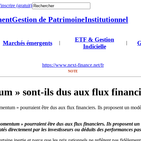
'inscrire (gratuit)
ment
Gestion de Patrimoine
Institutionnel
ETF & Gestion
Marchés émergents
G
|
|
Indicielle
https://www.next-finance.net/fr
NOTE
um » sont-ils dus aux flux financi
omentum » pourraient être dus aux flux financiers. Ils proposent un modèl
 momentum » pourraient être dus aux flux financiers. Ils proposent un 
tés directement par les investisseurs ou déduits des performances pas
aine inertie et parce que les prix rationnels ne reflètent pas fidèlement 