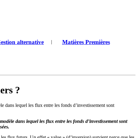
estion alternative
Matières Premières
|
ers ?
e dans lequel les flux entre les fonds d’investissement sont
modèle dans lequel les flux entre les fonds d’investissement sont
sées.
les flux futurs. Un effet « value » (d’inversion) survient parce que les