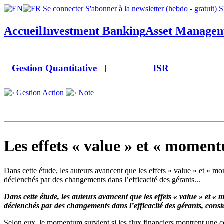
Se connecter
S'abonner à la newsletter (hebdo - gratuit)
S
Accueil
Investment Banking
Asset Manage
Gestion Quantitative
ISR
|
|
Gestion Action
Note
Les effets « value » et « moment
Dans cette étude, les auteurs avancent que les effets « value » et « m
déclenchés par des changements dans l’efficacité des gérants...
Dans cette étude, les auteurs avancent que les effets « value » et «
déclenchés par des changements dans l’efficacité des gérants, consta
Selon eux, le momentum survient si les flux financiers montrent une cert