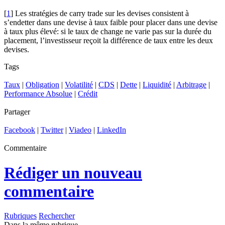
[
1
] Les stratégies de carry trade sur les devises consistent à
s’endetter dans une devise à taux faible pour placer dans une devise
à taux plus élevé: si le taux de change ne varie pas sur la durée du
placement, l’investisseur reçoit la différence de taux entre les deux
devises.
Tags
Taux
|
Obligation
|
Volatilité
|
CDS
|
Dette
|
Liquidité
|
Arbitrage
|
Performance Absolue
|
Crédit
Partager
Facebook
|
Twitter
|
Viadeo
|
LinkedIn
Commentaire
Rédiger un nouveau
commentaire
Rubriques
Rechercher
Dans la même rubrique