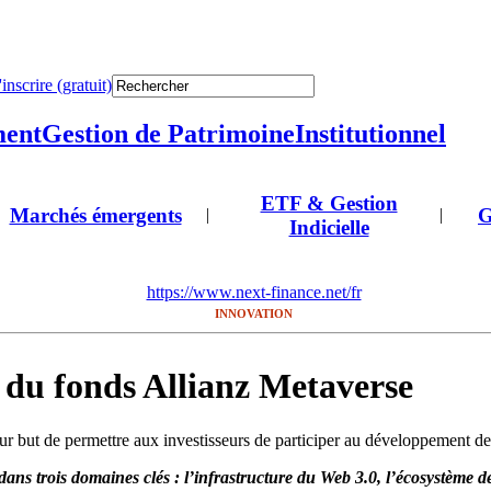
'inscrire (gratuit)
ment
Gestion de Patrimoine
Institutionnel
ETF & Gestion
Marchés émergents
G
|
|
Indicielle
https://www.next-finance.net/fr
INNOVATION
 du fonds Allianz Metaverse
r but de permettre aux investisseurs de participer au développement d
ans trois domaines clés : l’infrastructure du Web 3.0, l’écosystème des