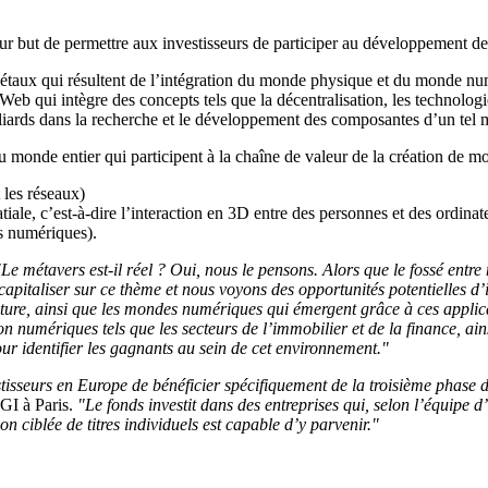
r but de permettre aux investisseurs de participer au développement d
ciétaux qui résultent de l’intégration du monde physique et du monde
Web qui intègre des concepts tels que la décentralisation, les technolo
milliards dans la recherche et le développement des composantes d’un tel 
u monde entier qui participent à la chaîne de valeur de la création de mo
 les réseaux)
ale, c’est-à-dire l’interaction en 3D entre des personnes et des ordinate
es numériques).
"Le métavers est-il réel ? Oui, nous le pensons. Alors que le fossé entre
apitaliser sur ce thème et nous voyons des opportunités potentielles d’i
ructure, ainsi que les mondes numériques qui émergent grâce à ces appli
umériques tels que les secteurs de l’immobilier et de la finance, ainsi 
our identifier les gagnants au sein de cet environnement."
tisseurs en Europe de bénéficier spécifiquement de la troisième phase 
GI à Paris.
"Le fonds investit dans des entreprises qui, selon l’équipe 
n ciblée de titres individuels est capable d’y parvenir."