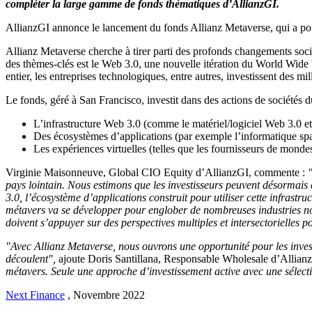
compléter la large gamme de fonds thématiques d’AllianzGI.
AllianzGI annonce le lancement du fonds Allianz Metaverse, qui a pou
Allianz Metaverse cherche à tirer parti des profonds changements so
des thèmes-clés est le Web 3.0, une nouvelle itération du World Wide 
entier, les entreprises technologiques, entre autres, investissent des 
Le fonds, géré à San Francisco, investit dans des actions de sociétés d
L’infrastructure Web 3.0 (comme le matériel/logiciel Web 3.0 et
Des écosystèmes d’applications (par exemple l’informatique spati
Les expériences virtuelles (telles que les fournisseurs de mond
Virginie Maisonneuve, Global CIO Equity d’AllianzGI, commente :
pays lointain. Nous estimons que les investisseurs peuvent désormais c
3.0, l’écosystème d’applications construit pour utiliser cette infrast
métavers va se développer pour englober de nombreuses industries non n
doivent s’appuyer sur des perspectives multiples et intersectorielles p
"Avec Allianz Metaverse, nous ouvrons une opportunité pour les inves
découlent",
ajoute Doris Santillana, Responsable Wholesale d’Allianz
métavers. Seule une approche d’investissement active avec une sélectio
Next Finance
,
Novembre 2022