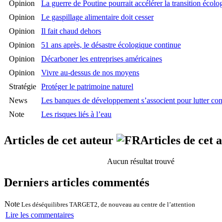
Opinion
La guerre de Poutine pourrait accélérer la transition écolo
Opinion
Le gaspillage alimentaire doit cesser
Opinion
Il fait chaud dehors
Opinion
51 ans après, le désastre écologique continue
Opinion
Décarboner les entreprises américaines
Opinion
Vivre au-dessus de nos moyens
Stratégie
Protéger le patrimoine naturel
News
Les banques de développement s’associent pour lutter con
Note
Les risques liés à l’eau
Articles de cet auteur
Articles de cet
Aucun résultat trouvé
Derniers articles commentés
Note
Les déséquilibres TARGET2, de nouveau au centre de l’attention
Lire les commentaires