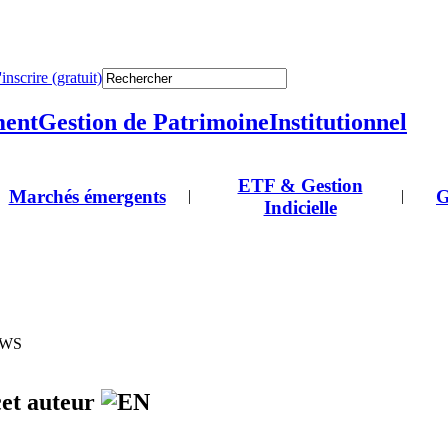
'inscrire (gratuit)
ment
Gestion de Patrimoine
Institutionnel
ETF & Gestion
Marchés émergents
G
|
|
Indicielle
 DWS
cet auteur