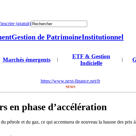
'inscrire (gratuit)
ment
Gestion de Patrimoine
Institutionnel
ETF & Gestion
Marchés émergents
G
|
|
Indicielle
https://www.next-finance.net/fr
NEWS
rs en phase d’accélération
du pétrole et du gaz, ce qui accentuera de nouveau la hausse des prix à l