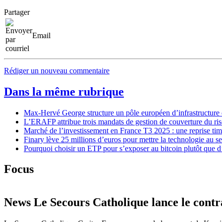
Partager
Email
Rédiger un nouveau commentaire
Dans la même rubrique
Max-Hervé George structure un pôle européen d’infrastructure d
L’ERAFP attribue trois mandats de gestion de couverture du ris
Marché de l’investissement en France T3 2025 : une reprise tim
Finary lève 25 millions d’euros pour mettre la technologie au s
Pourquoi choisir un ETP pour s’exposer au bitcoin plutôt que d
Focus
News
Le Secours Catholique lance le contra