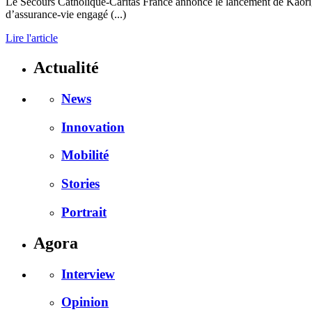
Le Secours Catholique-Caritas France annonce le lancement de Kaori, pr
d’assurance-vie engagé (...)
Lire l'article
Actualité
News
Innovation
Mobilité
Stories
Portrait
Agora
Interview
Opinion