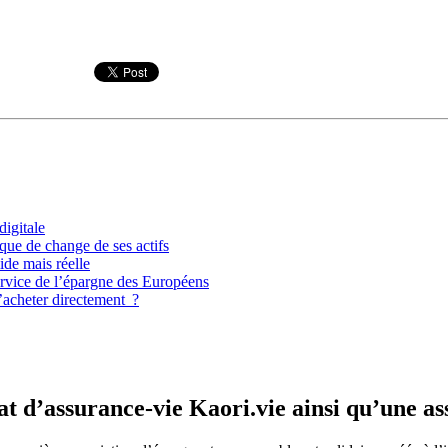
igitale
que de change de ses actifs
ide mais réelle
ervice de l’épargne des Européens
’acheter directement ?
t d’assurance-vie Kaori.vie ainsi qu’une as