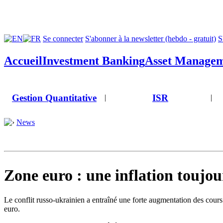
Se connecter
S'abonner à la newsletter (hebdo - gratuit)
S
Accueil
Investment Banking
Asset Manage
Gestion Quantitative
ISR
|
|
News
Zone euro : une inflation toujou
Le conflit russo-ukrainien a entraîné une forte augmentation des cours 
euro.