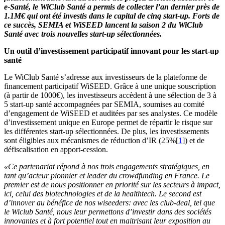
e-Santé, le WiClub Santé a permis de collecter l’an dernier près de
1.1M€ qui ont été investis dans le capital de cinq start-up. Forts de
ce succès, SEMIA et WiSEED lancent la saison 2 du WiClub
Santé avec trois nouvelles start-up sélectionnées.
Un outil d’investissement participatif innovant pour les start-up
santé
Le WiClub Santé s’adresse aux investisseurs de la plateforme de
financement participatif WiSEED. Grâce à une unique souscription
(à partir de 1000€), les investisseurs accèdent à une sélection de 3 à
5 start-up santé accompagnées par SEMIA, soumises au comité
d’engagement de WiSEED et auditées par ses analystes. Ce modèle
d’investissement unique en Europe permet de répartir le risque sur
les différentes start-up sélectionnées. De plus, les investissements
sont éligibles aux mécanismes de réduction d’IR (25%[
1
]) et de
défiscalisation en apport-cession.
«Ce partenariat répond à nos trois engagements stratégiques, en
tant qu’acteur pionnier et leader du crowdfunding en France. Le
premier est de nous positionner en priorité sur les secteurs à impact,
ici, celui des biotechnologies et de la healthtech. Le second est
d’innover au bénéfice de nos wiseeders: avec les club-deal, tel que
le Wiclub Santé, nous leur permettons d’investir dans des sociétés
innovantes et à fort potentiel tout en maitrisant leur exposition au