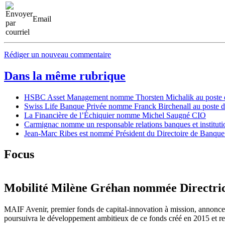
Email
Rédiger un nouveau commentaire
Dans la même rubrique
HSBC Asset Management nomme Thorsten Michalik au poste de D
Swiss Life Banque Privée nomme Franck Birchenall au poste de
La Financière de l’Échiquier nomme Michel Saugné CIO
Carmignac nomme un responsable relations banques et instituti
Jean-Marc Ribes est nommé Président du Directoire de Banque
Focus
Mobilité
Milène Gréhan nommée Directric
MAIF Avenir, premier fonds de capital-innovation à mission, annonc
poursuivra le développement ambitieux de ce fonds créé en 2015 et ren