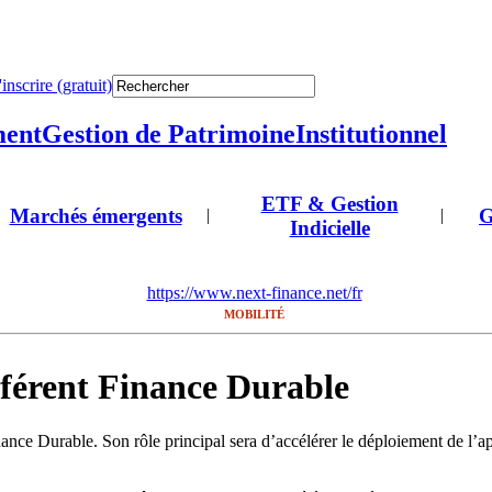
'inscrire (gratuit)
ment
Gestion de Patrimoine
Institutionnel
ETF & Gestion
Marchés émergents
G
|
|
Indicielle
https://www.next-finance.net/fr
MOBILITÉ
férent Finance Durable
nance Durable. Son rôle principal sera d’accélérer le déploiement de l’a