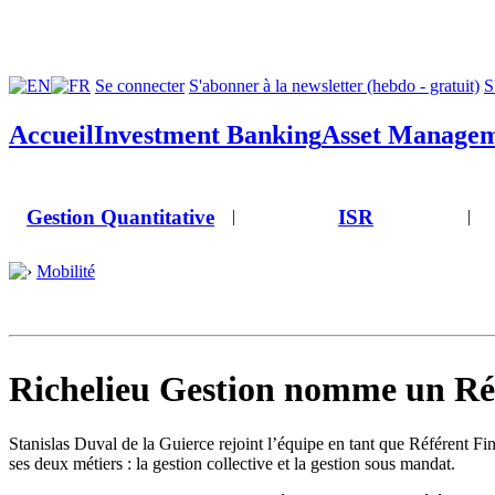
Se connecter
S'abonner à la newsletter (hebdo - gratuit)
S
Accueil
Investment Banking
Asset Manage
Gestion Quantitative
ISR
|
|
Mobilité
Richelieu Gestion nomme un Ré
Stanislas Duval de la Guierce rejoint l’équipe en tant que Référent Fi
ses deux métiers : la gestion collective et la gestion sous mandat.