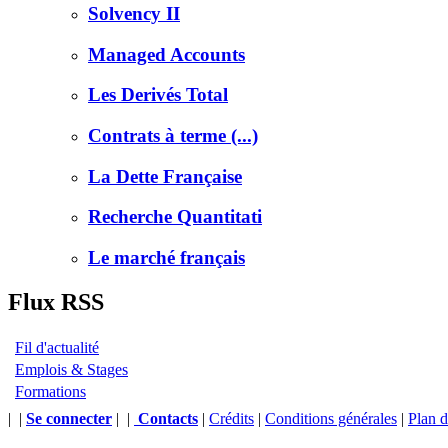
Solvency II
Managed Accounts
Les Derivés Total
Contrats à terme (...)
La Dette Française
Recherche Quantitati
Le marché français
Flux RSS
Fil d'actualité
Emplois & Stages
Formations
|
|
Se connecter
|
|
Contacts
|
Crédits
|
Conditions générales
|
Plan d