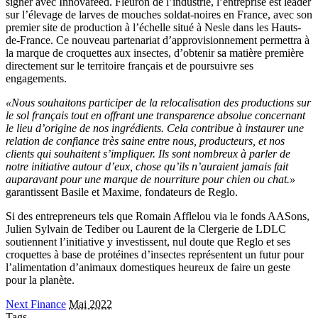
signer avec Innovafeed. Fleuron de l’industrie, l’entreprise est leader
sur l’élevage de larves de mouches soldat-noires en France, avec son
premier site de production à l’échelle situé à Nesle dans les Hauts-
de-France. Ce nouveau partenariat d’approvisionnement permettra à
la marque de croquettes aux insectes, d’obtenir sa matière première
directement sur le territoire français et de poursuivre ses
engagements.
«Nous souhaitons participer de la relocalisation des productions sur
le sol français tout en offrant une transparence absolue concernant
le lieu d’origine de nos ingrédients. Cela contribue à instaurer une
relation de confiance très saine entre nous, producteurs, et nos
clients qui souhaitent s’impliquer. Ils sont nombreux à parler de
notre initiative autour d’eux, chose qu’ils n’auraient jamais fait
auparavant pour une marque de nourriture pour chien ou chat.»
garantissent Basile et Maxime, fondateurs de Reglo.
Si des entrepreneurs tels que Romain Afflelou via le fonds AASons,
Julien Sylvain de Tediber ou Laurent de la Clergerie de LDLC
soutiennent l’initiative y investissent, nul doute que Reglo et ses
croquettes à base de protéines d’insectes représentent un futur pour
l’alimentation d’animaux domestiques heureux de faire un geste
pour la planète.
Next Finance
Mai 2022
Tags