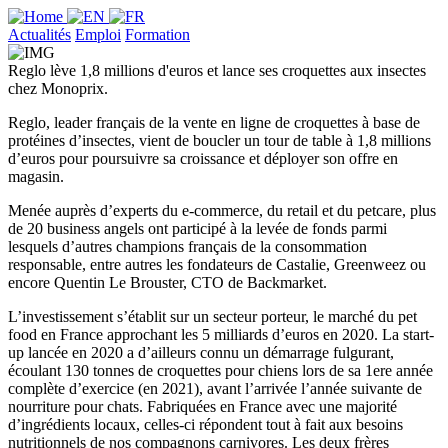
Actualités
Emploi
Formation
Reglo lève 1,8 millions d'euros et lance ses croquettes aux insectes
chez Monoprix.
Reglo, leader français de la vente en ligne de croquettes à base de
protéines d’insectes, vient de boucler un tour de table à 1,8 millions
d’euros pour poursuivre sa croissance et déployer son offre en
magasin.
Menée auprès d’experts du e-commerce, du retail et du petcare, plus
de 20 business angels ont participé à la levée de fonds parmi
lesquels d’autres champions français de la consommation
responsable, entre autres les fondateurs de Castalie, Greenweez ou
encore Quentin Le Brouster, CTO de Backmarket.
L’investissement s’établit sur un secteur porteur, le marché du pet
food en France approchant les 5 milliards d’euros en 2020. La start-
up lancée en 2020 a d’ailleurs connu un démarrage fulgurant,
écoulant 130 tonnes de croquettes pour chiens lors de sa 1ere année
complète d’exercice (en 2021), avant l’arrivée l’année suivante de
nourriture pour chats. Fabriquées en France avec une majorité
d’ingrédients locaux, celles-ci répondent tout à fait aux besoins
nutritionnels de nos compagnons carnivores. Les deux frères