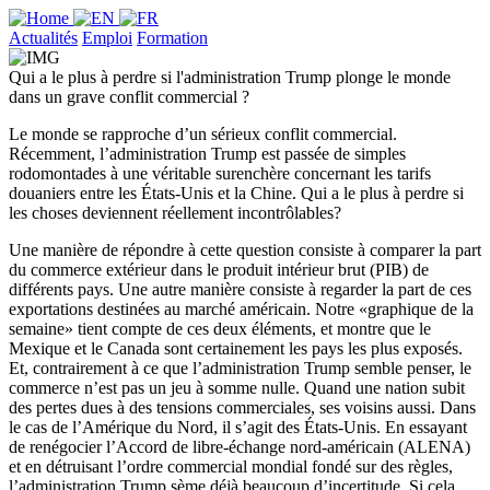
Actualités
Emploi
Formation
Qui a le plus à perdre si l'administration Trump plonge le monde
dans un grave conflit commercial ?
Le monde se rapproche d’un sérieux conflit commercial.
Récemment, l’administration Trump est passée de simples
rodomontades à une véritable surenchère concernant les tarifs
douaniers entre les États-Unis et la Chine. Qui a le plus à perdre si
les choses deviennent réellement incontrôlables?
Une manière de répondre à cette question consiste à comparer la part
du commerce extérieur dans le produit intérieur brut (PIB) de
différents pays. Une autre manière consiste à regarder la part de ces
exportations destinées au marché américain. Notre «graphique de la
semaine» tient compte de ces deux éléments, et montre que le
Mexique et le Canada sont certainement les pays les plus exposés.
Et, contrairement à ce que l’administration Trump semble penser, le
commerce n’est pas un jeu à somme nulle. Quand une nation subit
des pertes dues à des tensions commerciales, ses voisins aussi. Dans
le cas de l’Amérique du Nord, il s’agit des États-Unis. En essayant
de renégocier l’Accord de libre-échange nord-américain (ALENA)
et en détruisant l’ordre commercial mondial fondé sur des règles,
l’administration Trump sème déjà beaucoup d’incertitude. Si cela