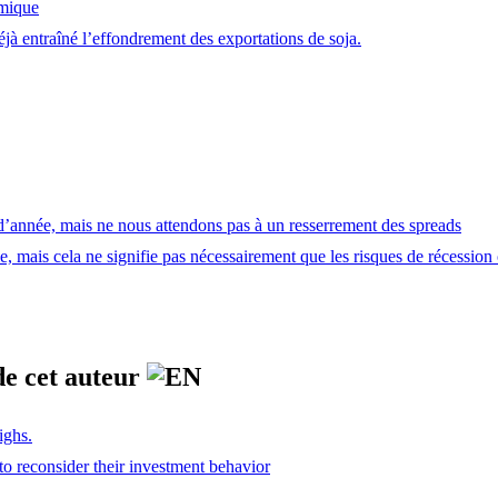
omique
éjà entraîné l’effondrement des exportations de soja.
d’année, mais ne nous attendons pas à un resserrement des spreads
ie, mais cela ne signifie pas nécessairement que les risques de récessio
de cet auteur
ighs.
 to reconsider their investment behavior