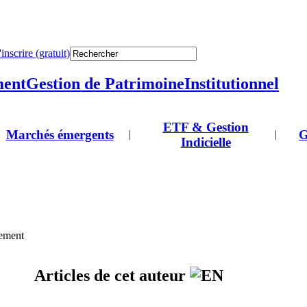
'inscrire (gratuit)
ment
Gestion de Patrimoine
Institutionnel
ETF & Gestion
Marchés émergents
G
|
|
Indicielle
gement
Articles de cet auteur