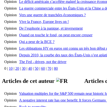
Opinion
Le déficit américain s’accélère malgré la croissance écon
Opinion
La guerre commerciale entre les États-Unis et la Chine a d
Opinion
Vers une guerre de tranchées économiques ?
Opinion
Vive la France, Europe lives on !
Opinion
De l’euphorie à la panique, et inversement
Opinion
Quand on touche le fond, on peut encore creuser
Opinion
Qui a peur de la BCE ?
Opinion
Les obligations HY en euros ont connu un très bon début 
Opinion
Depuis 2010, la courbe des taux des États-Unis s’est aplat
Opinion
The Fed - driven, not the driver
0
|
10
|
20
|
30
|
40
|
50
|
60
|
70
|
80
Articles de cet auteur
Articles 
Opinion
Valuation multiples for the S&P 500 remain near historic h
Opinion
A negative interest rate has one benefit: It forces Germans
Strategy
Back to normality