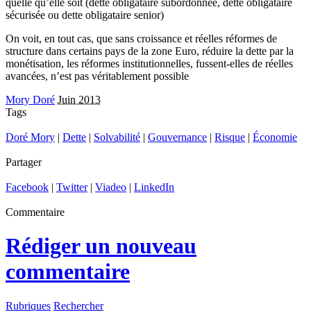
quelle qu’elle soit (dette obligataire subordonnée, dette obligataire
sécurisée ou dette obligataire senior)
On voit, en tout cas, que sans croissance et réelles réformes de
structure dans certains pays de la zone Euro, réduire la dette par la
monétisation, les réformes institutionnelles, fussent-elles de réelles
avancées, n’est pas véritablement possible
Mory Doré
Juin 2013
Tags
Doré Mory
|
Dette
|
Solvabilité
|
Gouvernance
|
Risque
|
Économie
Partager
Facebook
|
Twitter
|
Viadeo
|
LinkedIn
Commentaire
Rédiger un nouveau
commentaire
Rubriques
Rechercher