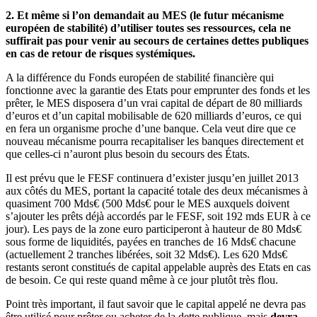
2. Et même si l’on demandait au MES (le futur mécanisme
européen de stabilité) d’utiliser toutes ses ressources, cela ne
suffirait pas pour venir au secours de certaines dettes publiques
en cas de retour de risques systémiques.
A la différence du Fonds européen de stabilité financière qui
fonctionne avec la garantie des Etats pour emprunter des fonds et les
prêter, le MES disposera d’un vrai capital de départ de 80 milliards
d’euros et d’un capital mobilisable de 620 milliards d’euros, ce qui
en fera un organisme proche d’une banque. Cela veut dire que ce
nouveau mécanisme pourra recapitaliser les banques directement et
que celles-ci n’auront plus besoin du secours des États.
Il est prévu que le FESF continuera d’exister jusqu’en juillet 2013
aux côtés du MES, portant la capacité totale des deux mécanismes à
quasiment 700 Mds€ (500 Mds€ pour le MES auxquels doivent
s’ajouter les prêts déjà accordés par le FESF, soit 192 mds EUR à ce
jour). Les pays de la zone euro participeront à hauteur de 80 Mds€
sous forme de liquidités, payées en tranches de 16 Mds€ chacune
(actuellement 2 tranches libérées, soit 32 Mds€). Les 620 Mds€
restants seront constitués de capital appelable auprès des Etats en cas
de besoin. Ce qui reste quand même à ce jour plutôt très flou.
Point très important, il faut savoir que le capital appelé ne devra pas
être utilisé pour prêter ou acheter de la dette publique, mais
devra