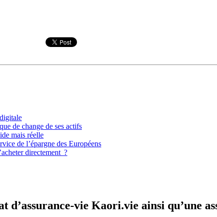
igitale
que de change de ses actifs
ide mais réelle
ervice de l’épargne des Européens
’acheter directement ?
t d’assurance-vie Kaori.vie ainsi qu’une as