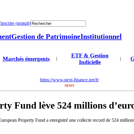
'inscrire (gratuit)
ment
Gestion de Patrimoine
Institutionnel
ETF & Gestion
Marchés émergents
G
|
|
Indicielle
https://www.next-finance.net/fr
NEWS
 Fund lève 524 millions d’euro
pean Property Fund a enregistré une collecte record de 524 millions d’