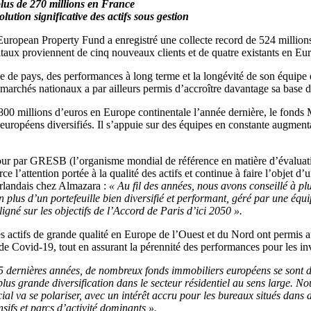
plus de 270 millions en France
ution significative des actifs sous gestion
pean Property Fund a enregistré une collecte record de 524 millions d’
pitaux proviennent de cinq nouveaux clients et de quatre existants en E
 de pays, des performances à long terme et la longévité de son équipe d
marchés nationaux a par ailleurs permis d’accroître davantage sa base de
e 800 millions d’euros en Europe continentale l’année dernière, le fon
-européens diversifiés. Il s’appuie sur des équipes en constante augment
jour par GRESB (l’organisme mondial de référence en matière d’évaluati
l’attention portée à la qualité des actifs et continue à faire l’objet d’
erlandais chez Almazara :
« Au fil des années, nous avons conseillé à p
n plus d’un portefeuille bien diversifié et performant, géré par une équ
igné sur les objectifs de l’Accord de Paris d’ici 2050 ».
des actifs de grande qualité en Europe de l’Ouest et du Nord ont permis 
 de Covid-19, tout en assurant la pérennité des performances pour les inv
5 dernières années, de nombreux fonds immobiliers européens se sont d
plus grande diversification dans le secteur résidentiel au sens large
l va se polariser, avec un intérêt accru pour les bureaux situés dans de
ifs et parcs d’activité dominants ».