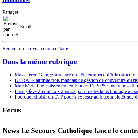
Immobilier
Partager
Email
Rédiger un nouveau commentaire
Dans la même rubrique
Max-Hervé George structure un pôle européen d’infrastructure d
L’ERAFP attribue trois mandats de gestion de couverture du ris
Marché de l’investissement en France T3 2025 : une reprise tim
Finary lève 25 millions d’euros pour mettre la technologie au s
Pourquoi choisir un ETP pour s’exposer au bitcoin plutôt que d
Focus
News
Le Secours Catholique lance le contra