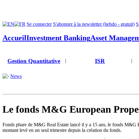
Se connecter
S'abonner à la newsletter (hebdo - gratuit)
S
Accueil
Investment Banking
Asset Manage
Gestion Quantitative
ISR
|
|
News
Le fonds M&G European Property
Fonds phare de M&G Real Estate lancé il y a 15 ans, le fonds M&G Euro
montant levé en un seul trimestre depuis la création du fonds.