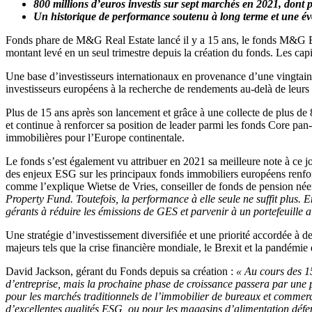
800 millions d’euros investis sur sept marchés en 2021, dont 
Un historique de performance soutenu à long terme et une évol
Fonds phare de M&G Real Estate lancé il y a 15 ans, le fonds M&G Euro
montant levé en un seul trimestre depuis la création du fonds. Les ca
Une base d’investisseurs internationaux en provenance d’une vingtaine
investisseurs européens à la recherche de rendements au-delà de leurs 
Plus de 15 ans après son lancement et grâce à une collecte de plus d
et continue à renforcer sa position de leader parmi les fonds Core pan
immobilières pour l’Europe continentale.
Le fonds s’est également vu attribuer en 2021 sa meilleure note à ce 
des enjeux ESG sur les principaux fonds immobiliers européens renforce 
comme l’explique Wietse de Vries, conseiller de fonds de pension né
Property Fund. Toutefois, la performance à elle seule ne suffit plus. E
gérants à réduire les émissions de GES et parvenir à un portefeuille al
Une stratégie d’investissement diversifiée et une priorité accordée à 
majeurs tels que la crise financière mondiale, le Brexit et la pandémie
David Jackson, gérant du Fonds depuis sa création :
« Au cours des 1
d’entreprise, mais la prochaine phase de croissance passera par une 
pour les marchés traditionnels de l’immobilier de bureaux et commercia
d’excellentes qualités ESG, ou pour les magasins d’alimentation défens