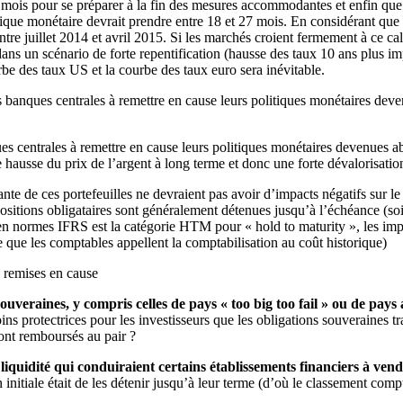
mois pour se préparer à la fin des mesures accommodantes et enfin que l
itique monétaire devrait prendre entre 18 et 27 mois. En considérant qu
s entre juillet 2014 et avril 2015. Si les marchés croient fermement à ce ca
ans un scénario de forte repentification (hausse des taux 10 ans plus i
urbe des taux US et la courbe des taux euro sera inévitable.
s banques centrales à remettre en cause leurs politiques monétaires d
es centrales à remettre en cause leurs politiques monétaires devenues 
 hausse du prix de l’argent à long terme et donc une forte dévalorisation
nte de ces portefeuilles ne devraient pas avoir d’impacts négatifs sur l
es positions obligataires sont généralement détenues jusqu’à l’échéance 
 en normes IFRS est la catégorie HTM pour « hold to maturity », les impa
ce que les comptables appellent la comptabilisation au coût historique)
e remises en cause
 souveraines, y compris celles de pays « too big too fail » ou de p
s protectrices pour les investisseurs que les obligations souveraines trad
ront remboursés au pair ?
 liquidité qui conduiraient certains établissements financiers à ven
on initiale était de les détenir jusqu’à leur terme (d’où le classement co