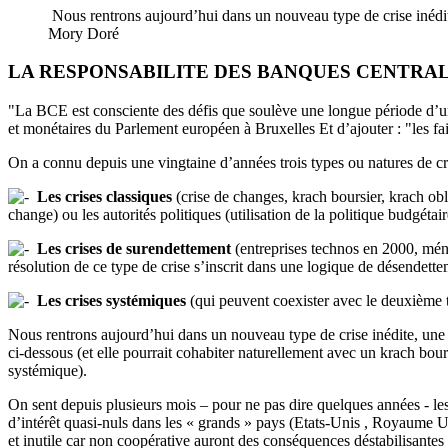
Nous rentrons aujourd’hui dans un nouveau type de crise inédite,
Mory Doré
LA RESPONSABILITE DES BANQUES CENTRALE
"La BCE est consciente des défis que soulève une longue période d’un
et monétaires du Parlement européen à Bruxelles Et d’ajouter : "les fai
On a connu depuis une vingtaine d’années trois types ou natures de cri
Les crises classiques
(crise de changes, krach boursier, krach obli
change) ou les autorités politiques (utilisation de la politique budgétai
Les crises de surendettement
(entreprises technos en 2000, mén
résolution de ce type de crise s’inscrit dans une logique de désendet
Les crises systémiques
(qui peuvent coexister avec le deuxième ty
Nous rentrons aujourd’hui dans un nouveau type de crise inédite, une cr
ci-dessous (et elle pourrait cohabiter naturellement avec un krach bours
systémique).
On sent depuis plusieurs mois – pour ne pas dire quelques années - le
d’intérêt quasi-nuls dans les « grands » pays (Etats-Unis , Royaume Un
et inutile car non coopérative auront des conséquences déstabilisante