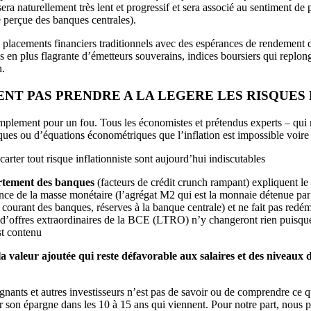
ra naturellement très lent et progressif et sera associé au sentiment de
té perçue des banques centrales).
s placements financiers traditionnels avec des espérances de rendement 
plus en plus flagrante d’émetteurs souverains, indices boursiers qui rep
n.
NT PAS PRENDRE A LA LEGERE LES RISQUES
simplement pour un fou. Tous les économistes et prétendus experts – qui 
ues ou d’équations économétriques que l’inflation est impossible voire i
arter tout risque inflationniste sont aujourd’hui indiscutables
ortement des banques
(facteurs de crédit crunch rampant) expliquent le
nce de la masse monétaire (l’agrégat M2 qui est la monnaie détenue par l
 courant des banques, réserves à la banque centrale) et ne fait pas redém
 d’offres extraordinaires de la BCE (LTRO) n’y changeront rien puisque l
st contenu
a valeur ajoutée qui reste défavorable aux salaires et des niveaux
rgnants et autres investisseurs n’est pas de savoir ou de comprendre ce q
r son épargne dans les 10 à 15 ans qui viennent. Pour notre part, nous p