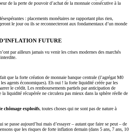
 peur de la perte de pouvoir d’achat de la monnaie consécutive à la
désespérantes : placements monétaires ne rapportant plus rien,
longeront le jour ou ils se reconnecteront aux fondamentaux d’un monde
 D’INFLATION FUTURE
n’ont par ailleurs jamais vu venir les crises modernes des marchés
nterdite.
 fait que la forte création de monnaie banque centrale (l’agrégat M0
es agents économiques). Eh oui ! la forte liquidité créée par les
arrer le crédit. Les remboursements partiels par anticipation de
a liquidité récupérée ne circulera pas mieux dans la sphère réelle de
 de chômage explosifs
, toutes choses qui ne sont pas de nature à
ui se passe aujourd’hui mais d’essayer – autant que faire se peut – de
ensons que les risques de forte inflation demain (dans 5 ans, 7 ans, 10