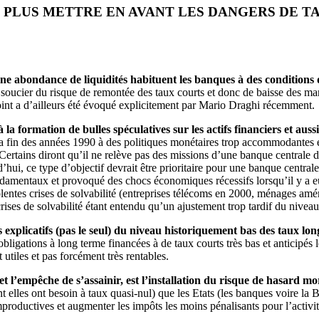
 PLUS METTRE EN AVANT LES DANGERS DE T
une abondance de liquidités habituent les banques à des condition
e soucier du risque de remontée des taux courts et donc de baisse des mar
point a d’ailleurs été évoqué explicitement par Mario Draghi récemment.
la formation de bulles spéculatives sur les actifs financiers et aus
is la fin des années 1990 à des politiques monétaires trop accommodante
 Certains diront qu’il ne relève pas des missions d’une banque centrale de
’hui, ce type d’objectif devrait être prioritaire pour une banque centr
ndamentaux et provoqué des chocs économiques récessifs lorsqu’il y a eu 
iolentes crises de solvabilité (entreprises télécoms en 2000, ménages am
ises de solvabilité étant entendu qu’un ajustement trop tardif du niveau 
explicatifs (pas le seul) du niveau historiquement bas des taux lon
 obligations à long terme financées à de taux courts très bas et anticipés
 utiles et pas forcément très rentables.
et l’empêche de s’assainir, est l’installation du risque de hasard mo
nt elles ont besoin à taux quasi-nul) que les Etats (les banques voire la 
 improductives et augmenter les impôts les moins pénalisants pour l’activ