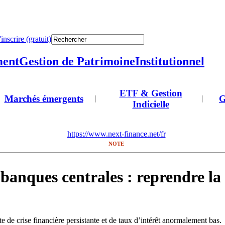
'inscrire (gratuit)
ment
Gestion de Patrimoine
Institutionnel
ETF & Gestion
Marchés émergents
G
|
|
Indicielle
https://www.next-finance.net/fr
NOTE
banques centrales : reprendre la l
e de crise financière persistante et de taux d’intérêt anormalement bas.