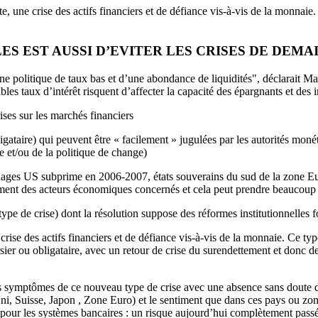
 une crise des actifs financiers et de défiance vis-à-vis de la monnaie.
S EST AUSSI D’EVITER LES CRISES DE DEMA
e politique de taux bas et d’une abondance de liquidités", déclarait M
bles taux d’intérêt risquent d’affecter la capacité des épargnants et des
ses sur les marchés financiers
gataire) qui peuvent être « facilement » jugulées par les autorités monéta
re et/ou de la politique de change)
ages US subprime en 2006-2007, états souverains du sud de la zone Eur
tement des acteurs économiques concernés et cela peut prendre beaucoup
pe de crise) dont la résolution suppose des réformes institutionnelles f
ise des actifs financiers et de défiance vis-à-vis de la monnaie. Ce type
ier ou obligataire, avec un retour de crise du surendettement et donc de 
s symptômes de ce nouveau type de crise avec une absence sans doute dev
i, Suisse, Japon , Zone Euro) et le sentiment que dans ces pays ou zone
s pour les systèmes bancaires : un risque aujourd’hui complètement pass