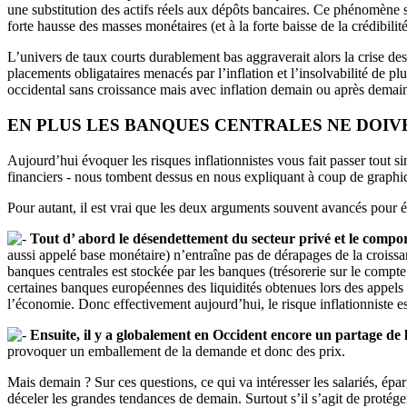
une substitution des actifs réels aux dépôts bancaires. Ce phénomène se
forte hausse des masses monétaires (et à la forte baisse de la crédibili
L’univers de taux courts durablement bas aggraverait alors la crise de
placements obligataires menacés par l’inflation et l’insolvabilité de 
occidental sans croissance mais avec inflation demain ou après demai
EN PLUS LES BANQUES CENTRALES NE DOIVE
Aujourd’hui évoquer les risques inflationnistes vous fait passer tout 
financiers - nous tombent dessus en nous expliquant à coup de graphiq
Pour autant, il est vrai que les deux arguments souvent avancés pour éc
Tout d’ abord le désendettement du secteur privé et le comp
aussi appelé base monétaire) n’entraîne pas de dérapages de la croissa
banques centrales est stockée par les banques (trésorerie sur le compte
certaines banques européennes des liquidités obtenues lors des appels
l’économie. Donc effectivement aujourd’hui, le risque inflationniste e
Ensuite, il y a globalement en Occident encore un partage de l
provoquer un emballement de la demande et donc des prix.
Mais demain ? Sur ces questions, ce qui va intéresser les salariés, épa
déceler les grandes tendances de demain. Surtout s’il s’agit de protége