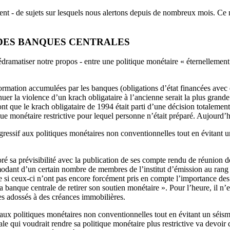
nt - de sujets sur lesquels nous alertons depuis de nombreux mois. Ce n’
DES BANQUES CENTRALES
 dédramatiser notre propos - entre une politique monétaire « éternelleme
formation accumulées par les banques (obligations d’état financées avec 
uer la violence d’un krach obligataire à l’ancienne serait la plus grand
nt que le krach obligataire de 1994 était parti d’une décision totaleme
 monétaire restrictive pour lequel personne n’était préparé. Aujourd’hui,
ogressif aux politiques monétaires non conventionnelles tout en évitant u
ré sa prévisibilité avec la publication de ses compte rendu de réunion
ant d’un certain nombre de membres de l’institut d’émission au rang 
ceux-ci n’ont pas encore forcément pris en compte l’importance des me
 banque centrale de retirer son soutien monétaire ». Pour l’heure, il n’
es adossés à des créances immobilières.
 aux politiques monétaires non conventionnelles tout en évitant un séisme
 qui voudrait rendre sa politique monétaire plus restrictive va devoir 