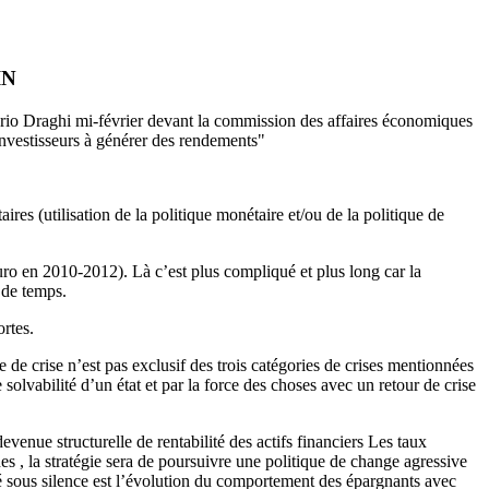
IN
ario Draghi mi-février devant la commission des affaires économiques
 investisseurs à générer des rendements"
ires (utilisation de la politique monétaire et/ou de la politique de
o en 2010-2012). Là c’est plus compliqué et plus long car la
 de temps.
ortes.
 de crise n’est pas exclusif des trois catégories de crises mentionnées
solvabilité d’un état et par la force des choses avec un retour de crise
enue structurelle de rentabilité des actifs financiers Les taux
s , la stratégie sera de poursuivre une politique de change agressive
é sous silence est l’évolution du comportement des épargnants avec