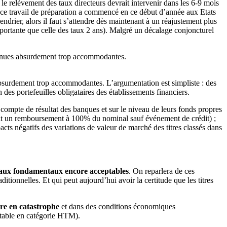
e relèvement des taux directeurs devrait intervenir dans les 6-9 mois
e ce travail de préparation a commencé en ce début d’année aux Etats
lendrier, alors il faut s’attendre dès maintenant à un réajustement plus
mportante que celle des taux 2 ans). Malgré un décalage conjoncturel
evenues absurdement trop accommodantes.
absurdement trop accommodantes. L’argumentation est simpliste : des
 des portefeuilles obligataires des établissements financiers.
e compte de résultat des banques et sur le niveau de leurs fonds propres
(soit un remboursement à 100% du nominal sauf événement de crédit) ;
cts négatifs des variations de valeur de marché des titres classés dans
ays aux fondamentaux encore acceptables
. On reparlera de ces
itionnelles. Et qui peut aujourd’hui avoir la certitude que les titres
dre en catastrophe
et dans des conditions économiques
mptable en catégorie HTM).