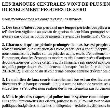
LES BANQUES CENTRALES VONT DE PLUS EN
DURABLEMENT PROCHES DE ZERO
Nous mentionnerons les dangers et risques suivants
1. Des taux d’intérêt bas pendant une longue période, couplés à 
relâcher leur vigilance au niveau de gestion de leur bilan (pourquoi s
n’osera pas durcir sa politique monétaire avant très longtemps) . Ce 
2. Chacun sait qu’une période prolongée de taux bas est propice à 
n’aient surveillé que l’inflation des biens et services a conduit depu
nous connaissons : bulles sur les prix des actifs, excès d’endettement.
Et pourtant, dans les économies modernes très financiarisées d’aujourd
déconnexions des prix de certains actifs financiers par rapport aux fo
négatifs ; purge des excès d’endettement lorsque l’on fait face à de v
2010-2012). Il est donc du devoir d’une banque centrale d’éviter ces cr
3. Le maintien de taux courts durablement bas est un des facteurs 
directeurs de la banque centrale, il n’ y a aucune raison de vendre ses
entreprises à s’endetter pour réaliser des investissements pas forcément
4. Mais le pire des risques, qui pollue tout le système économique 
elles et/ou feraient-elles des efforts, puisque la BCE fournit tout ce do
politiques budgétaires et fiscales intelligentes – réduire les dépenses