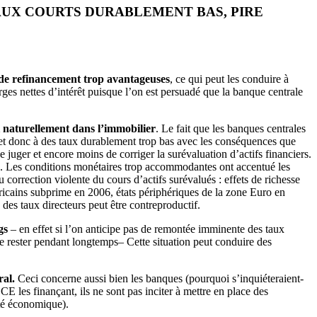
AUX COURTS DURABLEMENT BAS, PIRE
s de refinancement trop avantageuses
, ce qui peut les conduire à
ges nettes d’intérêt puisque l’on est persuadé que la banque centrale
si naturellement dans l’immobilier
. Le fait que les banques centrales
s et donc à des taux durablement trop bas avec les conséquences que
 juger et encore moins de corriger la surévaluation d’actifs financiers.
ale. Les conditions monétaires trop accommodantes ont accentué les
correction violente du cours d’actifs surévalués : effets de richesse
éricains subprime en 2006, états périphériques de la zone Euro en
des taux directeurs peut être contreproductif.
gs
– en effet si l’on anticipe pas de remontée imminente des taux
 le rester pendant longtemps– Cette situation peut conduire des
ral.
Ceci concerne aussi bien les banques (pourquoi s’inquiéteraient-
BCE les finançant, ils ne sont pas inciter à mettre en place des
ité économique).