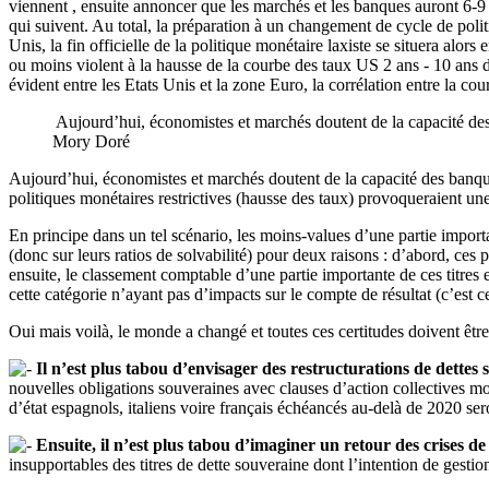
viennent , ensuite annoncer que les marchés et les banques auront 6-9 
qui suivent. Au total, la préparation à un changement de cycle de pol
Unis, la fin officielle de la politique monétaire laxiste se situera alor
ou moins violent à la hausse de la courbe des taux US 2 ans - 10 ans d
évident entre les Etats Unis et la zone Euro, la corrélation entre la co
Aujourd’hui, économistes et marchés doutent de la capacité de
Mory Doré
Aujourd’hui, économistes et marchés doutent de la capacité des banqu
politiques monétaires restrictives (hausse des taux) provoqueraient une
En principe dans un tel scénario, les moins-values d’une partie importa
(donc sur leurs ratios de solvabilité) pour deux raisons : d’abord, c
ensuite, le classement comptable d’une partie importante de ces titres
cette catégorie n’ayant pas d’impacts sur le compte de résultat (c’est 
Oui mais voilà, le monde a changé et toutes ces certitudes doivent êtr
Il n’est plus tabou d’envisager des restructurations de dettes
nouvelles obligations souveraines avec clauses d’action collectives moin
d’état espagnols, italiens voire français échéancés au-delà de 2020 se
Ensuite, il n’est plus tabou d’imaginer un retour des crises de
insupportables des titres de dette souveraine dont l’intention de gesti