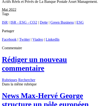
Actifs Réels et Privés de La Banque Postale Asset Management.
Mai 2022
Tags
ISR
|
ISR - ESG - CO2
|
Dette
|
Green Business
|
ESG
Partager
Facebook
|
Twitter
|
Viadeo
|
LinkedIn
Commentaire
Rédiger un nouveau
commentaire
Rubriques
Rechercher
Dans la même rubrique
News
Max-Hervé George
structure un pôle européen