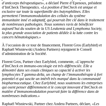
d’anticorps thérapeutiques»
, a déclaré Pierre d’Epenoux, président
d’ImCheck Therapeutics.
«La position d’ImCheck est unique et
exclusive sur toute la superfamille des butyrophilines. Elles
permettent l’immunomodulation des cellules du système
immunitaire inné et adaptatif, qui pourrait être clé dans le traitement
de nombreuses pathologies. Nous sommes ravis de bénéficier
aujourd’hui du soutien de la US Leukemia and Lymphoma Society,
la plus grande association de patients dédiée à la lutte contre les
cancers hématologiques.»
À l’occasion de ce tour de financement, Florent Gros (Earlybird) et
Raphaël Wisniewski (Andera Partners) rejoignent le Conseil
d’administration de la Société.
Florent Gros, Partner chez Earlybird, commente,
«L’approche
d’ImCheck en immuno-oncologie est très différenciée. Elle a
démontré dans ses essais cliniques sa capacité à activer les
lymphocytes T gamma-delta, un champ de l’immunothérapie à fort
potentiel et qui suscite un intérêt très marqué dans la communauté
biopharmaceutique. Chez Earlybird, nous soutenons les entreprises
qui osent penser différemment et le concept innovant d’ImCheck en
matière d’immunomodulation pourrait faire la différence dans de
nombreuses indications.»
Raphaël Wisniewski, Partner chez Andera Partners, déclare,
«Les