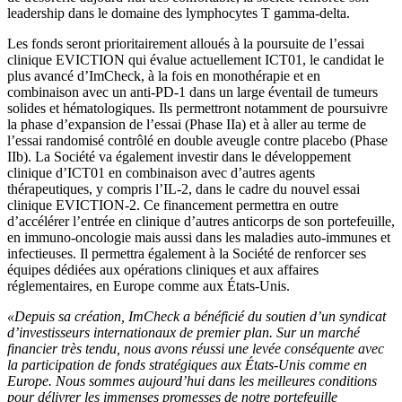
leadership dans le domaine des lymphocytes T gamma-delta.
Les fonds seront prioritairement alloués à la poursuite de l’essai
clinique EVICTION qui évalue actuellement ICT01, le candidat le
plus avancé d’ImCheck, à la fois en monothérapie et en
combinaison avec un anti-PD-1 dans un large éventail de tumeurs
solides et hématologiques. Ils permettront notamment de poursuivre
la phase d’expansion de l’essai (Phase IIa) et à aller au terme de
l’essai randomisé contrôlé en double aveugle contre placebo (Phase
IIb). La Société va également investir dans le développement
clinique d’ICT01 en combinaison avec d’autres agents
thérapeutiques, y compris l’IL-2, dans le cadre du nouvel essai
clinique EVICTION-2. Ce financement permettra en outre
d’accélérer l’entrée en clinique d’autres anticorps de son portefeuille,
en immuno-oncologie mais aussi dans les maladies auto-immunes et
infectieuses. Il permettra également à la Société de renforcer ses
équipes dédiées aux opérations cliniques et aux affaires
réglementaires, en Europe comme aux États-Unis.
«Depuis sa création, ImCheck a bénéficié du soutien d’un syndicat
d’investisseurs internationaux de premier plan. Sur un marché
financier très tendu, nous avons réussi une levée conséquente avec
la participation de fonds stratégiques aux États-Unis comme en
Europe. Nous sommes aujourd’hui dans les meilleures conditions
pour délivrer les immenses promesses de notre portefeuille