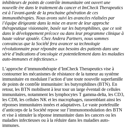
inhibiteurs de points de contrôle immunitaire ont ouvert une
nouvelle ère dans le traitement du cancer et ImCheck Therapeutics
est à l’avant-garde de la prochaine génération de ces
immunothérapies. Nous avons suivi les avancées réalisées par
l’équipe dirigeante dans la mise en œuvre de leur approche
thérapeutique visionnaire, basée sur les butyrophilines, que ce soit
dans le développement précoce ou dans leur programme clinique à
haute valeur ajoutée. Chez Andera Partners, nous sommes
convaincus que la Société fera avancer sa technologie
révolutionnaire pour répondre aux besoins des patients dans une
série d’indications d’oncologie et potentiellement dans les maladies
auto-immunes et infectieuses.»
L’approche d’immunothérapie d’ImCheck Therapeutics vise à
contourner les mécanismes de résistance de la tumeur au système
immunitaire en modulant l’action d’une toute nouvelle superfamille
de points de contrôle immunitaire: les butyrophilines (BTN). En
retour, les BTN mobilisent à leur tour un large éventail de cellules
immunitaires, notamment les lymphocytes T gamma-delta, les CD3,
les CD8, les cellules NK et les macrophages, rassemblant ainsi les
réponses immunitaires innées et adaptatives. Le vaste portefeuille
d’anticorps de la Société repose sur l’immunomodulation des BTN
et vise à stimuler la réponse immunitaire dans les cancers ou les
maladies infectieuses ou à la réduire dans les maladies auto-
immunes.