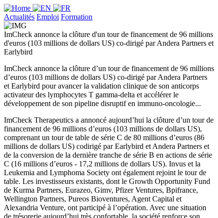
Actualités
Emploi
Formation
ImCheck annonce la clôture d'un tour de financement de 96 millions
d'euros (103 millions de dollars US) co-dirigé par Andera Partners et
Earlybird
ImCheck annonce la clôture d’un tour de financement de 96 millions
d’euros (103 millions de dollars US) co-dirigé par Andera Partners
et Earlybird pour avancer la validation clinique de son anticorps
activateur des lymphocytes T gamma-delta et accélérer le
développement de son pipeline disruptif en immuno-oncologie...
ImCheck Therapeutics a annoncé aujourd’hui la clôture d’un tour de
financement de 96 millions d’euros (103 millions de dollars US),
comprenant un tour de table de série C de 80 millions d’euros (86
millions de dollars US) codirigé par Earlybird et Andera Partners et
de la conversion de la dernière tranche de série B en actions de série
C (16 millions d’euros - 17,2 millions de dollars US). Invus et la
Leukemia and Lymphoma Society ont également rejoint le tour de
table. Les investisseurs existants, dont le Growth Opportunity Fund
de Kurma Partners, Eurazeo, Gimv, Pfizer Ventures, Bpifrance,
Wellington Partners, Pureos Bioventures, Agent Capital et
Alexandria Venture, ont participé à l’opération. Avec une situation
de trésorerie aujourd’hui très confortable, la société renforce son