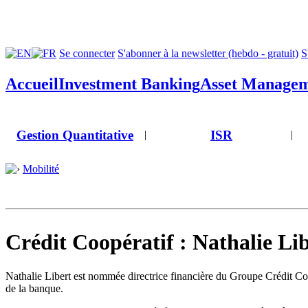
Se connecter
S'abonner à la newsletter (hebdo - gratuit)
S
Accueil
Investment Banking
Asset Manage
Gestion Quantitative
ISR
|
|
Mobilité
Crédit Coopératif : Nathalie Li
Nathalie Libert est nommée directrice financière du Groupe Crédit Coopé
de la banque.