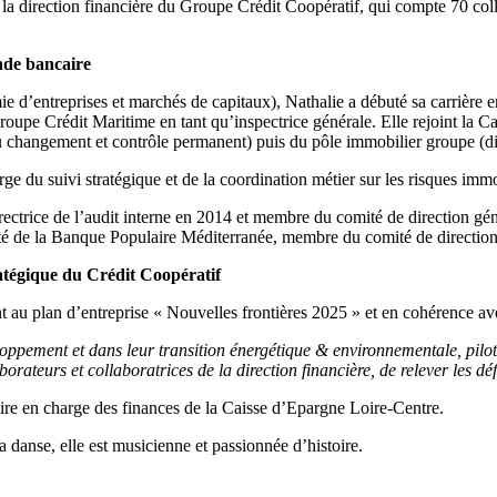
la direction financière du Groupe Crédit Coopératif, qui compte 70 colla
onde bancaire
’entreprises et marchés de capitaux), Nathalie a débuté sa carrière e
groupe Crédit Maritime en tant qu’inspectrice générale. Elle rejoint la
 changement et contrôle permanent) puis du pôle immobilier groupe (dire
ge du suivi stratégique et de la coordination métier sur les risques imm
trice de l’audit interne en 2014 et membre du comité de direction génér
rmité de la Banque Populaire Méditerranée, membre du comité de direction
atégique du Crédit Coopératif
t au plan d’entreprise « Nouvelles frontières 2025 » et en cohérence av
pement et dans leur transition énergétique & environnementale, piloter 
laborateurs et collaboratrices de la direction financière, de relever les dé
e en charge des finances de la Caisse d’Epargne Loire-Centre.
a danse, elle est musicienne et passionnée d’histoire.