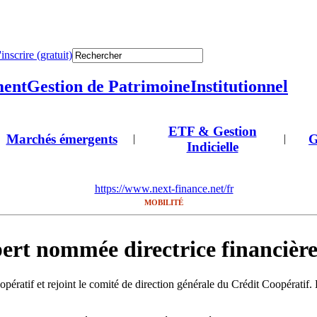
'inscrire (gratuit)
ment
Gestion de Patrimoine
Institutionnel
ETF & Gestion
Marchés émergents
G
|
|
Indicielle
https://www.next-finance.net/fr
MOBILITÉ
bert nommée directrice financièr
ratif et rejoint le comité de direction générale du Crédit Coopératif. E