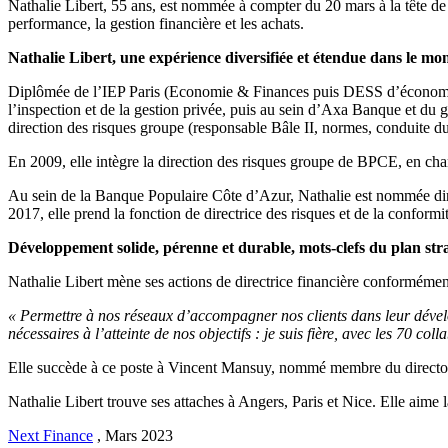
Nathalie Libert, 55 ans, est nommée à compter du 20 mars à la tête de 
performance, la gestion financière et les achats.
Nathalie Libert, une expérience diversifiée et étendue dans le m
Diplômée de l’IEP Paris (Economie & Finances puis DESS d’économie d
l’inspection et de la gestion privée, puis au sein d’Axa Banque et du 
direction des risques groupe (responsable Bâle II, normes, conduite du
En 2009, elle intègre la direction des risques groupe de BPCE, en char
Au sein de la Banque Populaire Côte d’Azur, Nathalie est nommée direc
2017, elle prend la fonction de directrice des risques et de la confo
Développement solide, pérenne et durable, mots-clefs du plan str
Nathalie Libert mène ses actions de directrice financière conformémen
« Permettre à nos réseaux d’accompagner nos clients dans leur dévelop
nécessaires à l’atteinte de nos objectifs : je suis fière, avec les 70 col
Elle succède à ce poste à Vincent Mansuy, nommé membre du directoir
Nathalie Libert trouve ses attaches à Angers, Paris et Nice. Elle aime l
Next Finance
,
Mars 2023