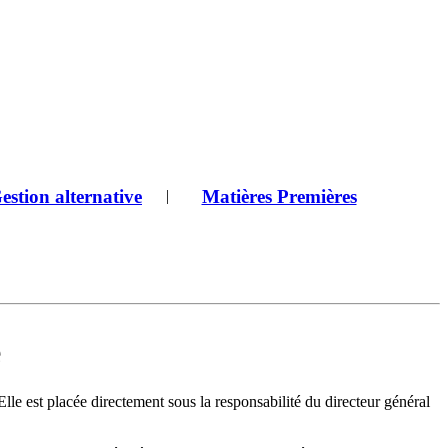
estion alternative
Matières Premières
|
e
lle est placée directement sous la responsabilité du directeur général