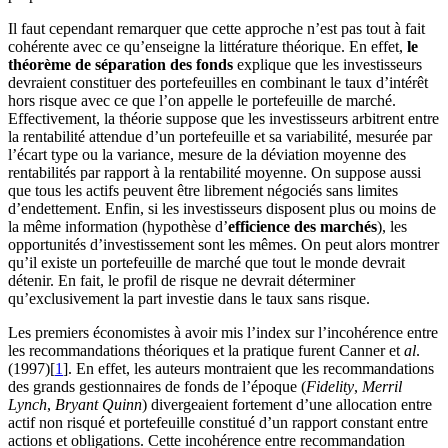
Il faut cependant remarquer que cette approche n’est pas tout à fait
cohérente avec ce qu’enseigne la littérature théorique. En effet,
le
théorème de séparation des fonds
explique que les investisseurs
devraient constituer des portefeuilles en combinant le taux d’intérêt
hors risque avec ce que l’on appelle le portefeuille de marché.
Effectivement, la théorie suppose que les investisseurs arbitrent entre
la rentabilité attendue d’un portefeuille et sa variabilité, mesurée par
l’écart type ou la variance, mesure de la déviation moyenne des
rentabilités par rapport à la rentabilité moyenne. On suppose aussi
que tous les actifs peuvent être librement négociés sans limites
d’endettement. Enfin, si les investisseurs disposent plus ou moins de
la même information (hypothèse d’
efficience des marchés
), les
opportunités d’investissement sont les mêmes. On peut alors montrer
qu’il existe un portefeuille de marché que tout le monde devrait
détenir. En fait, le profil de risque ne devrait déterminer
qu’exclusivement la part investie dans le taux sans risque.
Les premiers économistes à avoir mis l’index sur l’incohérence entre
les recommandations théoriques et la pratique furent Canner et
al
.
(1997)[
1
]. En effet, les auteurs montraient que les recommandations
des grands gestionnaires de fonds de l’époque (
Fidelity
,
Merril
Lynch
,
Bryant Quinn
) divergeaient fortement d’une allocation entre
actif non risqué et portefeuille constitué d’un rapport constant entre
actions et obligations. Cette incohérence entre recommandation