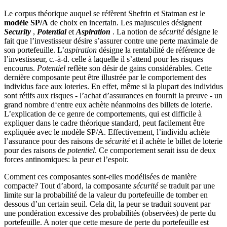
Le corpus théorique auquel se réfèrent Shefrin et Statman est le
modèle SP/A
de choix en incertain. Les majuscules désignent
Security
,
Potential
et
Aspiration
. La notion de
sécurité
désigne le
fait que l’investisseur désire s’assurer contre une perte maximale de
son portefeuille. L’
aspiration
désigne la rentabilité de référence de
l’investisseur, c.-à-d. celle à laquelle il s’attend pour les risques
encourus.
Potentiel
reflète son désir de gains considérables. Cette
dernière composante peut être illustrée par le comportement des
individus face aux loteries. En effet, même si la plupart des individus
sont rétifs aux risques - l’achat d’assurances en fournit la preuve - un
grand nombre d‘entre eux achète néanmoins des billets de loterie.
L’explication de ce genre de comportements, qui est difficile à
expliquer dans le cadre théorique standard, peut facilement être
expliquée avec le modèle SP/A. Effectivement, l’individu achète
l’assurance pour des raisons de
sécurité
et il achète le billet de loterie
pour des raisons de
potentiel
. Ce comportement serait issu de deux
forces antinomiques: la peur et l’espoir.
Comment ces composantes sont-elles modélisées de manière
compacte? Tout d’abord, la composante
sécurité
se traduit par une
limite sur la probabilité de la valeur du portefeuille de tomber en
dessous d’un certain seuil. Cela dit, la peur se traduit souvent par
une pondération excessive des probabilités (observées) de perte du
portefeuille. A noter que cette mesure de perte du portefeuille est