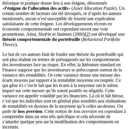
théorique et pratique donne lieu à une énigme, dénommée
«
l’énigme de l’allocation des actifs
» (
Asset Allocation Puzzle
). Un
certain nombre de facteurs ont été invoqués, or d’après les auteurs
mentionnés, aucun n’est susceptible de fournir une explication
satisfaisante de cette énigme. Les développements récents en
économie comportementale ont cependant ouvert une voie
prometteuse. Ainsi,
Shefrin
et
Statman
(2000)[
2
] ont développé une
théorie comportementale du portefeuille
(
Behavioral Portfolio
Theory
).
Le but de ces auteurs était de fonder une théorie du portefeuille qui
soit plus réaliste en termes de présupposés sur les comportements
des investisseurs face au risque. En effet, la littérature standard en
Finance suppose que les investisseurs se préoccupent surtout de la
variance des rentabilités. Or cette variance donne une mesure des
écarts moyens par rapport à la rentabilité moyenne escomptée. Ce
qui gêne ici c’est le fait que les écarts à la moyenne ont le même
impact sur cette mesure qu’ils soient positifs ou négatifs. Cette
variance est appelée volatilité par les financiers. Là où le bât blesse,
c’est que les individus sont en général plus sensibles aux réalisations
de rentabilités en dessous de la moyenne qu’à celles au-dessus. On
parle de
loss aversion
. Cette notion de
loss aversion
est cependant à
comprendre dans un sens très spécifique et cela nécessite de
s’attarder quelque peu sur la modélisation des comportements en
incertain.