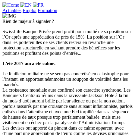
Actualités
Emploi
Formation
Rien de majeur à signaler ?
SwissLife Banque Privée prend profit pour moitié de sa position sur
l’Or après une appréciation de près de 15%. La position sur l’Or
dans les portefeuilles de ses clients restera en revanche une
protection structurelle en sachant prendre des bénéfices sur les
positions et profitant des points d’entrée...
L’été 2017 aura été calme.
Le feuilleton militaire ne se sera pas concrétisé en catastrophe pour
l’instant, en apportant néanmoins un soupçon de volatilité dans les
marchés.
La croissance mondiale aura confirmé son caractère synchrone. Les
Banquiers Centraux réunis dans la ravissante Jackson Hole à la fin
du mois d’août auront brillé par leur silence ou par la non action,
parfois rassurés par une croissance sans sursaut inflationniste, parfois
enlisés dans l’attentisme et avec une Fed torpillée dans sa séquence
de hausse de taux presque trop parfaitement balisée, mais mise
visiblement en échec par la paralysie de l’Administration Trump.
Les devises ont apporté du piment dans ce calme apparent, avec
d’une part une appréciation de l’euro contre les devises principales