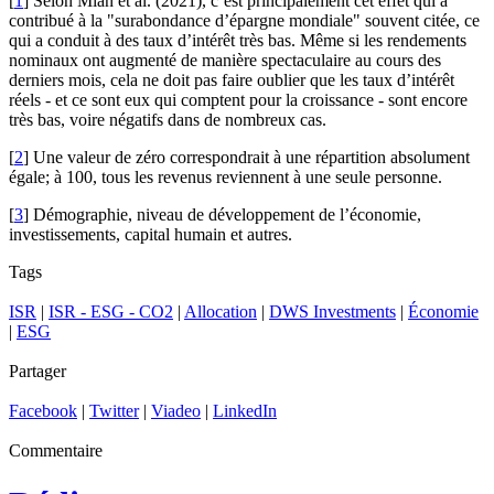
[
1
] Selon Mian et al. (2021), c’est principalement cet effet qui a
contribué à la "surabondance d’épargne mondiale" souvent citée, ce
qui a conduit à des taux d’intérêt très bas. Même si les rendements
nominaux ont augmenté de manière spectaculaire au cours des
derniers mois, cela ne doit pas faire oublier que les taux d’intérêt
réels - et ce sont eux qui comptent pour la croissance - sont encore
très bas, voire négatifs dans de nombreux cas.
[
2
] Une valeur de zéro correspondrait à une répartition absolument
égale; à 100, tous les revenus reviennent à une seule personne.
[
3
] Démographie, niveau de développement de l’économie,
investissements, capital humain et autres.
Tags
ISR
|
ISR - ESG - CO2
|
Allocation
|
DWS Investments
|
Économie
|
ESG
Partager
Facebook
|
Twitter
|
Viadeo
|
LinkedIn
Commentaire