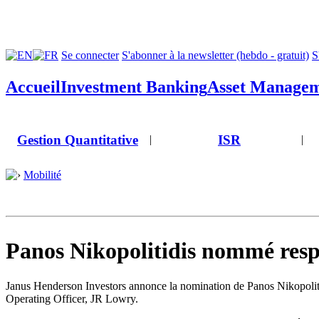
Se connecter
S'abonner à la newsletter (hebdo - gratuit)
S
Accueil
Investment Banking
Asset Manage
Gestion Quantitative
ISR
|
|
Mobilité
Panos Nikopolitidis nommé resp
Janus Henderson Investors annonce la nomination de Panos Nikopolitidi
Operating Officer, JR Lowry.