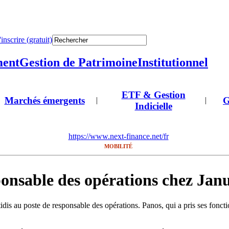
'inscrire (gratuit)
ment
Gestion de Patrimoine
Institutionnel
ETF & Gestion
Marchés émergents
G
|
|
Indicielle
https://www.next-finance.net/fr
MOBILITÉ
onsable des opérations chez Jan
s au poste de responsable des opérations. Panos, qui a pris ses foncti