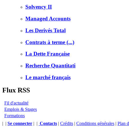
Solvency II
Managed Accounts
Les Derivés Total
Contrats à terme (...)
La Dette Française
Recherche Quantitati
Le marché français
Flux RSS
Fil d'actualité
Emplois & Stages
Formations
|
|
Se connecter
|
|
Contacts
|
Crédits
|
Conditions générales
|
Plan d