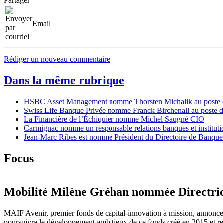
Partager
Email
Rédiger un nouveau commentaire
Dans la même rubrique
HSBC Asset Management nomme Thorsten Michalik au poste de D
Swiss Life Banque Privée nomme Franck Birchenall au poste de
La Financière de l’Échiquier nomme Michel Saugné CIO
Carmignac nomme un responsable relations banques et instituti
Jean-Marc Ribes est nommé Président du Directoire de Banque
Focus
Mobilité
Milène Gréhan nommée Directric
MAIF Avenir, premier fonds de capital-innovation à mission, annonc
poursuivra le développement ambitieux de ce fonds créé en 2015 et ren