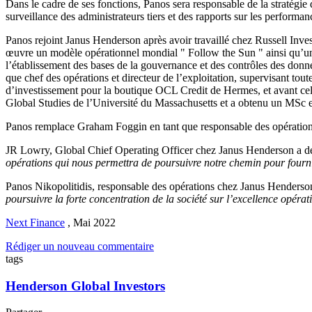
Dans le cadre de ses fonctions, Panos sera responsable de la stratégie 
surveillance des administrateurs tiers et des rapports sur les perform
Panos rejoint Janus Henderson après avoir travaillé chez Russell Inves
œuvre un modèle opérationnel mondial " Follow the Sun " ainsi qu’un 
l’établissement des bases de la gouvernance et des contrôles des donn
que chef des opérations et directeur de l’exploitation, supervisant to
d’investissement pour la boutique OCL Credit de Hermes, et avant c
Global Studies de l’Université du Massachusetts et a obtenu un MSc e
Panos remplace Graham Foggin en tant que responsable des opérations.
JR Lowry, Global Chief Operating Officer chez Janus Henderson a dé
opérations qui nous permettra de poursuivre notre chemin pour fournir
Panos Nikopolitidis, responsable des opérations chez Janus Henderson
poursuivre la forte concentration de la société sur l’excellence opérat
Next Finance
,
Mai 2022
Rédiger un nouveau commentaire
tags
Henderson Global Investors