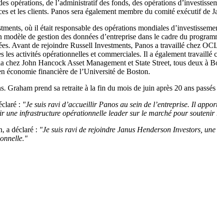
des opérations, de l’administratif des fonds, des opérations d’investissem
ances et les clients. Panos sera également membre du comité exécutif de
tments, où il était responsable des opérations mondiales d’investissement
modèle de gestion des données d’entreprise dans le cadre du programme
ées. Avant de rejoindre Russell Investments, Panos a travaillé chez OCL
utes les activités opérationnelles et commerciales. Il a également trava
ela chez John Hancock Asset Management et State Street, tous deux à 
n économie financière de l’Université de Boston.
 Graham prend sa retraite à la fin du mois de juin après 20 ans passé
claré :
"Je suis ravi d’accueillir Panos au sein de l’entreprise. Il app
 une infrastructure opérationnelle leader sur le marché pour soutenir n
, a déclaré :
"Je suis ravi de rejoindre Janus Henderson Investors, une s
ionnelle."