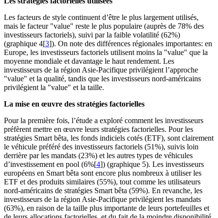
Les stratégies factorielles utilisées
Les facteurs de style continuent d’être le plus largement utilisés,
mais le facteur "value" reste le plus populaire (auprès de 78% des
investisseurs factoriels), suivi par la faible volatilité (62%)
(graphique 4[
3
]). On note des différences régionales importantes: en
Europe, les investisseurs factoriels utilisent moins la "value" que la
moyenne mondiale et davantage le haut rendement. Les
investisseurs de la région Asie-Pacifique privilégient l’approche
"value" et la qualité, tandis que les investisseurs nord-américains
privilégient la "value" et la taille.
La mise en œuvre des stratégies factorielles
Pour la première fois, l’étude a exploré comment les investisseurs
préfèrent mettre en œuvre leurs stratégies factorielles. Pour les
stratégies Smart bêta, les fonds indiciels cotés (ETF), sont clairement
le véhicule préféré des investisseurs factoriels (51%), suivis loin
derrière par les mandats (23%) et les autres types de véhicules
d’investissement en pool (6%[
4
]) (graphique 5). Les investisseurs
européens en Smart bêta sont encore plus nombreux à utiliser les
ETF et des produits similaires (55%), tout comme les utilisateurs
nord-américains de stratégies Smart bêta (59%). En revanche, les
investisseurs de la région Asie-Pacifique privilégient les mandats
(63%), en raison de la taille plus importante de leurs portefeuilles et
de leurs allocations factorielles, et du fait de la moindre disponibilité