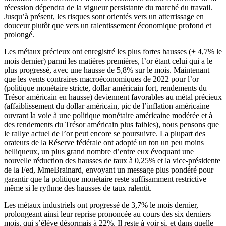
récession dépendra de la vigueur persistante du marché du travail.
Jusqu’à présent, les risques sont orientés vers un atterrissage en
douceur plutôt que vers un ralentissement économique profond et
prolongé.
Les métaux précieux ont enregistré les plus fortes hausses (+ 4,7% le
mois dernier) parmi les matières premières, l’or étant celui qui a le
plus progressé, avec une hausse de 5,8% sur le mois. Maintenant
que les vents contraires macroéconomiques de 2022 pour l’or
(politique monétaire stricte, dollar américain fort, rendements du
Trésor américain en hausse) deviennent favorables au métal précieux
(affaiblissement du dollar américain, pic de l’inflation américaine
ouvrant la voie à une politique monétaire américaine modérée et à
des rendements du Trésor américain plus faibles), nous pensons que
le rallye actuel de l’or peut encore se poursuivre. La plupart des
orateurs de la Réserve fédérale ont adopté un ton un peu moins
belliqueux, un plus grand nombre d’entre eux évoquant une
nouvelle réduction des hausses de taux à 0,25% et la vice-présidente
de la Fed, MmeBrainard, envoyant un message plus pondéré pour
garantir que la politique monétaire reste suffisamment restrictive
même si le rythme des hausses de taux ralentit.
Les métaux industriels ont progressé de 3,7% le mois dernier,
prolongeant ainsi leur reprise prononcée au cours des six derniers
mois, qui s’élève désormais à 22%. Il reste à voir si, et dans quelle