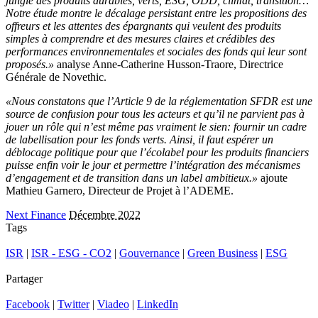
jungle des produits durables, verts, ESG, ODD, climat, transition…
Notre étude montre le décalage persistant entre les propositions des
offreurs et les attentes des épargnants qui veulent des produits
simples à comprendre et des mesures claires et crédibles des
performances environnementales et sociales des fonds qui leur sont
proposés.»
analyse Anne-Catherine Husson-Traore, Directrice
Générale de Novethic.
«Nous constatons que l’Article 9 de la réglementation SFDR est une
source de confusion pour tous les acteurs et qu’il ne parvient pas à
jouer un rôle qui n’est même pas vraiment le sien: fournir un cadre
de labellisation pour les fonds verts. Ainsi, il faut espérer un
déblocage politique pour que l’écolabel pour les produits financiers
puisse enfin voir le jour et permettre l’intégration des mécanismes
d’engagement et de transition dans un label ambitieux.»
ajoute
Mathieu Garnero, Directeur de Projet à l’ADEME.
Next Finance
Décembre 2022
Tags
ISR
|
ISR - ESG - CO2
|
Gouvernance
|
Green Business
|
ESG
Partager
Facebook
|
Twitter
|
Viadeo
|
LinkedIn