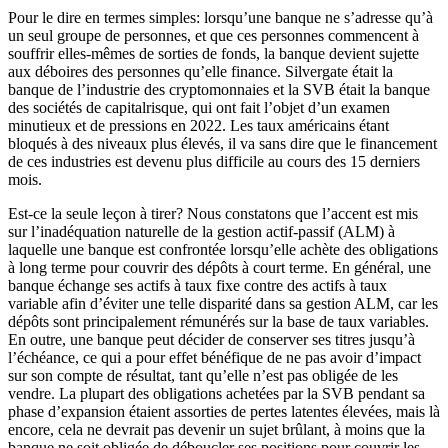
Pour le dire en termes simples: lorsqu’une banque ne s’adresse qu’à
un seul groupe de personnes, et que ces personnes commencent à
souffrir elles-mêmes de sorties de fonds, la banque devient sujette
aux déboires des personnes qu’elle finance. Silvergate était la
banque de l’industrie des cryptomonnaies et la SVB était la banque
des sociétés de capitalrisque, qui ont fait l’objet d’un examen
minutieux et de pressions en 2022. Les taux américains étant
bloqués à des niveaux plus élevés, il va sans dire que le financement
de ces industries est devenu plus difficile au cours des 15 derniers
mois.
Est-ce la seule leçon à tirer? Nous constatons que l’accent est mis
sur l’inadéquation naturelle de la gestion actif-passif (ALM) à
laquelle une banque est confrontée lorsqu’elle achète des obligations
à long terme pour couvrir des dépôts à court terme. En général, une
banque échange ses actifs à taux fixe contre des actifs à taux
variable afin d’éviter une telle disparité dans sa gestion ALM, car les
dépôts sont principalement rémunérés sur la base de taux variables.
En outre, une banque peut décider de conserver ses titres jusqu’à
l’échéance, ce qui a pour effet bénéfique de ne pas avoir d’impact
sur son compte de résultat, tant qu’elle n’est pas obligée de les
vendre. La plupart des obligations achetées par la SVB pendant sa
phase d’expansion étaient assorties de pertes latentes élevées, mais là
encore, cela ne devrait pas devenir un sujet brûlant, à moins que la
banque ne soit obligée de déboucler ses positions pour couvrir les