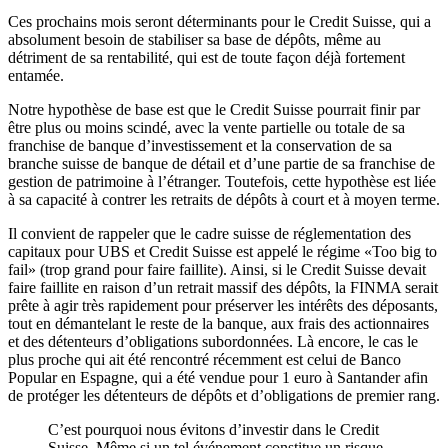
Ces prochains mois seront déterminants pour le Credit Suisse, qui a
absolument besoin de stabiliser sa base de dépôts, même au
détriment de sa rentabilité, qui est de toute façon déjà fortement
entamée.
Notre hypothèse de base est que le Credit Suisse pourrait finir par
être plus ou moins scindé, avec la vente partielle ou totale de sa
franchise de banque d’investissement et la conservation de sa
branche suisse de banque de détail et d’une partie de sa franchise de
gestion de patrimoine à l’étranger. Toutefois, cette hypothèse est liée
à sa capacité à contrer les retraits de dépôts à court et à moyen terme.
Il convient de rappeler que le cadre suisse de réglementation des
capitaux pour UBS et Credit Suisse est appelé le régime «Too big to
fail» (trop grand pour faire faillite). Ainsi, si le Credit Suisse devait
faire faillite en raison d’un retrait massif des dépôts, la FINMA serait
prête à agir très rapidement pour préserver les intérêts des déposants,
tout en démantelant le reste de la banque, aux frais des actionnaires
et des détenteurs d’obligations subordonnées. Là encore, le cas le
plus proche qui ait été rencontré récemment est celui de Banco
Popular en Espagne, qui a été vendue pour 1 euro à Santander afin
de protéger les détenteurs de dépôts et d’obligations de premier rang.
C’est pourquoi nous évitons d’investir dans le Credit
Suisse. Même si un tel événement constitue un risque