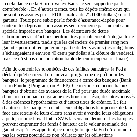
la défaillance de la Silicon Valley Bank ne sera supportée par le
contribuable». En d’autres termes, tous les dépôts (même ceux qui
ne sont pas assurés par la FDIC au-delà de 250 000 dollars) seront
garantis. Toute perte subie par le fonds d’assurance-dépôts pour
soutenir les déposants non assurés sera récupérée par une cotisation
spéciale imposée aux banques. Les détenteurs de dettes
subordonnées et d’actions perdront très probablement l’intégralité de
leur investissement, tandis que les créanciers de premier rang non
garantis pourront récupérer une partie de leurs avoirs (les obligations
s’échangeaient à environ 40 cents par dollar à la clôture de vendredi,
mais ce n’est pas une indication fiable de leur récupération finale).
Afin de contenir les retombées de ces faillites bancaires, la Fed a
déclaré qu’elle créerait un nouveau programme de prêt pour les
banques: le programme de financement à terme des banques (Bank
Term Funding Program, ou BTFP). Ce mécanisme permettra aux
banques d’obtenir des avances de la Fed pour une durée maximale
d’un an en donnant en garantie des bons du Trésor, des titres adossés
à des créances hypothécaires et d’autres titres de créance. Le fait
d’autoriser les banques à nantir leurs obligations leur permet de faire
face aux retraits de leurs clients sans avoir à vendre leurs obligations
à perte, comme l’avait fait la SVB la semaine dernière. Les banques
peuvent emprunter des fonds à hauteur de la valeur nominale des
garanties qu’elles apportent, ce qui signifie que la Fed n’examinera
pas les pertes potentielles non réalisées sur les obligations.