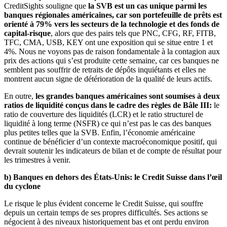
CreditSights souligne que
la SVB est un cas unique parmi les
banques régionales américaines, car son portefeuille de prêts est
orienté à 79% vers les secteurs de la technologie et des fonds de
capital-risque
, alors que des pairs tels que PNC, CFG, RF, FITB,
TFC, CMA, USB, KEY ont une exposition qui se situe entre 1 et
4%. Nous ne voyons pas de raison fondamentale à la contagion aux
prix des actions qui s’est produite cette semaine, car ces banques ne
semblent pas souffrir de retraits de dépôts inquiétants et elles ne
montrent aucun signe de détérioration de la qualité de leurs actifs.
En outre,
les grandes banques américaines sont soumises à deux
ratios de liquidité conçus dans le cadre des règles de Bâle III:
le
ratio de couverture des liquidités (LCR) et le ratio structurel de
liquidité à long terme (NSFR) ce qui n’est pas le cas des banques
plus petites telles que la SVB. Enfin, l’économie américaine
continue de bénéficier d’un contexte macroéconomique positif, qui
devrait soutenir les indicateurs de bilan et de compte de résultat pour
les trimestres à venir.
b) Banques en dehors des États-Unis: le Credit Suisse dans l’œil
du cyclone
Le risque le plus évident concerne le Credit Suisse, qui souffre
depuis un certain temps de ses propres difficultés. Ses actions se
négocient à des niveaux historiquement bas et ont perdu environ