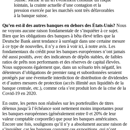
lointain, la crainte actuelle d’une contagion et la
pression exercée par les marchés sont très défavorables
à la banque suisse.
Qu’en est-il des autres banques en dehors des États-Unis?
Nous
ne voyons aucune raison fondamentale de s’inquiéter à ce sujet.
Bien que les obligations des banques à bêta élevé telles que la
Deutsche Bank aient tendance à surréagir dans une certaine mesure
à ce type de nouvelles, il n’y a rien à voir ici, à notre avis. Les
fondamentaux du crédit pour les banques européennes n’ont jamais
été aussi positifs, avec des indicateurs de dépôts stables, de faibles
ratios de prêts non performants et des réserves de capital élevées.
Nous supposons également que, dans un scénario très négatif, les
détenteurs d’obligations de premier rang et subordonnées seraient
protégés par une éventuelle interdiction de distribution de dividendes
et d’autres mesures de protection (accès illimité aux liquidités de la
banque centrale, etc.), comme cela s’est produit lors de la crise de la
Covid-19 en 2020.
En outre, les pertes non réalisées sur les portefeuilles de titres
détenus jusqu’à l’échéance sont nettement moins importantes pour
les banques européennes (généralement entre 0 et 20% de leur
valeur comptable corporelle) que pour les banques américaines.
Encore une fois, soulignons qu’il n’y a absolument aucune raison de
s’inquiéter, car les banques couvrent ces expositions, qui n’ont