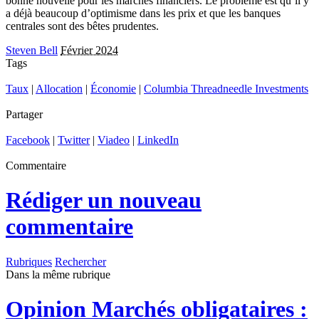
bonne nouvelle pour les marchés financiers. Le problème est qu’il y
a déjà beaucoup d’optimisme dans les prix et que les banques
centrales sont des bêtes prudentes.
Steven Bell
Février 2024
Tags
Taux
|
Allocation
|
Économie
|
Columbia Threadneedle Investments
Partager
Facebook
|
Twitter
|
Viadeo
|
LinkedIn
Commentaire
Rédiger un nouveau
commentaire
Rubriques
Rechercher
Dans la même rubrique
Opinion
Marchés obligataires :