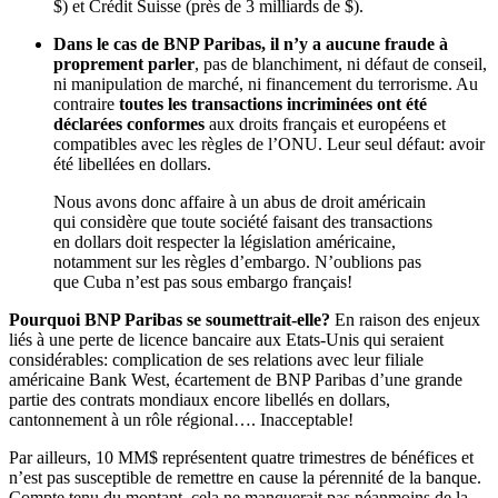
$) et Crédit Suisse (près de 3 milliards de $).
Dans le cas de BNP Paribas, il n’y a aucune fraude à
proprement parler
, pas de blanchiment, ni défaut de conseil,
ni manipulation de marché, ni financement du terrorisme. Au
contraire
toutes les transactions incriminées ont été
déclarées conformes
aux droits français et européens et
compatibles avec les règles de l’ONU. Leur seul défaut: avoir
été libellées en dollars.
Nous avons donc affaire à un abus de droit américain
qui considère que toute société faisant des transactions
en dollars doit respecter la législation américaine,
notamment sur les règles d’embargo. N’oublions pas
que Cuba n’est pas sous embargo français!
Pourquoi BNP Paribas se soumettrait-elle?
En raison des enjeux
liés à une perte de licence bancaire aux Etats-Unis qui seraient
considérables: complication de ses relations avec leur filiale
américaine Bank West, écartement de BNP Paribas d’une grande
partie des contrats mondiaux encore libellés en dollars,
cantonnement à un rôle régional…. Inacceptable!
Par ailleurs, 10 MM$ représentent quatre trimestres de bénéfices et
n’est pas susceptible de remettre en cause la pérennité de la banque.
Compte tenu du montant, cela ne manquerait pas néanmoins de la