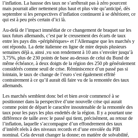
l’inflation. La hausse des taux ne s’arrêterait pas à zéro pourcent
mais pourrait aller nettement plus haut et plus vite qu’anticipé, dès
septembre si les perspectives d’inflation continuent à se détériorer, ce
qui est à peu près certain d’ici là.
Au-delà de l’impact immédiat de ce changement de braquet sur les
taux futurs allemands, c’est par le creusement des écarts de taux
entre les pays dits «périphériques» et l’Allemagne que les marchés y
ont répondu. La dette italienne en ligne de mire depuis plusieurs
semaines déjà a, ainsi ,vu son rendement à 10 ans s’envoler jusqu’à
3,75%, plus de 230 points de base au-dessus de celui du Bund de
même échéance, à deux doigts de la région des 250 pb généralement
considérés comme seuil de crise. Réminiscence d’un passé pas si
lointain, le taux de change de l’euro s’est également effrité
contrairement à ce qu’il aurait dû faire vu de la remontée des taux
allemands.
Les marchés semblent donc bel et bien avoir commencé à se
positionner dans la perspective d’une nouvelle crise qui aurait
comme point de départ le caractère insoutenable de la remontée des
taux pour les pays les plus endettés de la région. Il y a pourtant une
différence de taille avec le passé qui tient, précisément, au retour de
l’inflation, laquelle s’accompagne d’un effondrement des taux
d’intérêt réels à des niveaux records et d’une envolée du PIB
nominal. Cela devrait changer la donne; en matière de solvabilité,