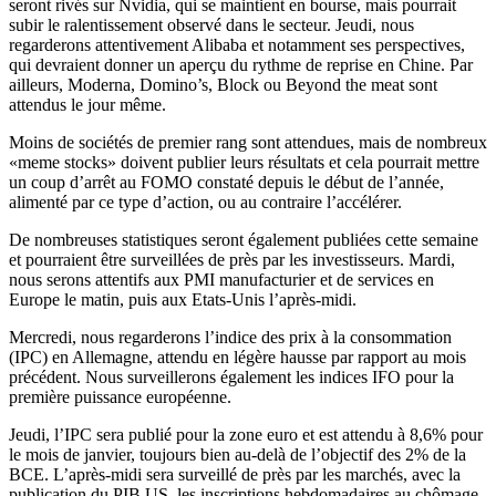
seront rivés sur Nvidia, qui se maintient en bourse, mais pourrait
subir le ralentissement observé dans le secteur. Jeudi, nous
regarderons attentivement Alibaba et notamment ses perspectives,
qui devraient donner un aperçu du rythme de reprise en Chine. Par
ailleurs, Moderna, Domino’s, Block ou Beyond the meat sont
attendus le jour même.
Moins de sociétés de premier rang sont attendues, mais de nombreux
«meme stocks» doivent publier leurs résultats et cela pourrait mettre
un coup d’arrêt au FOMO constaté depuis le début de l’année,
alimenté par ce type d’action, ou au contraire l’accélérer.
De nombreuses statistiques seront également publiées cette semaine
et pourraient être surveillées de près par les investisseurs. Mardi,
nous serons attentifs aux PMI manufacturier et de services en
Europe le matin, puis aux Etats-Unis l’après-midi.
Mercredi, nous regarderons l’indice des prix à la consommation
(IPC) en Allemagne, attendu en légère hausse par rapport au mois
précédent. Nous surveillerons également les indices IFO pour la
première puissance européenne.
Jeudi, l’IPC sera publié pour la zone euro et est attendu à 8,6% pour
le mois de janvier, toujours bien au-delà de l’objectif des 2% de la
BCE. L’après-midi sera surveillé de près par les marchés, avec la
publication du PIB US, les inscriptions hebdomadaires au chômage,