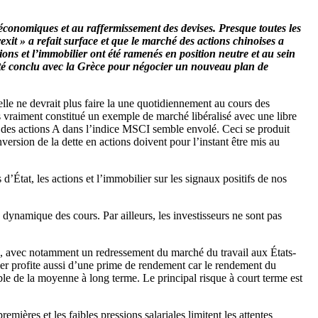
 économiques et au raffermissement des devises. Presque toutes les
rexit » a refait surface et que le marché des actions chinoises a
ons et l’immobilier ont été ramenés en position neutre et au sein
 été conclu avec la Grèce pour négocier un nouveau plan de
lle ne devrait plus faire la une quotidiennement au cours des
as vraiment constitué un exemple de marché libéralisé avec une libre
n des actions A dans l’indice MSCI semble envolé. Ceci se produit
version de la dette en actions doivent pour l’instant être mis au
’État, les actions et l’immobilier sur les signaux positifs de nos
 dynamique des cours. Par ailleurs, les investisseurs ne sont pas
s, avec notamment un redressement du marché du travail aux États-
er profite aussi d’une prime de rendement car le rendement du
le de la moyenne à long terme. Le principal risque à court terme est
mières et les faibles pressions salariales limitent les attentes