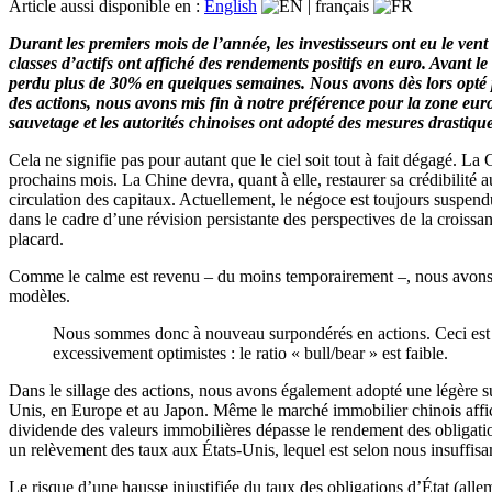
Article aussi disponible en :
English
|
français
Durant les premiers mois de l’année, les investisseurs ont eu le ven
classes d’actifs ont affiché des rendements positifs en euro. Avant le
perdu plus de 30% en quelques semaines. Nous avons dès lors opté pou
des actions, nous avons mis fin à notre préférence pour la zone eur
sauvetage et les autorités chinoises ont adopté des mesures drastique
Cela ne signifie pas pour autant que le ciel soit tout à fait dégagé. 
prochains mois. La Chine devra, quant à elle, restaurer sa crédibilité 
circulation des capitaux. Actuellement, le négoce est toujours suspen
dans le cadre d’une révision persistante des perspectives de la croissan
placard.
Comme le calme est revenu – du moins temporairement –, nous avons toute
modèles.
Nous sommes donc à nouveau surpondérés en actions. Ceci est just
excessivement optimistes : le ratio « bull/bear » est faible.
Dans le sillage des actions, nous avons également adopté une légère
Unis, en Europe et au Japon. Même le marché immobilier chinois affic
dividende des valeurs immobilières dépasse le rendement des obligatio
un relèvement des taux aux États-Unis, lequel est selon nous insuffis
Le risque d’une hausse injustifiée du taux des obligations d’État (allem