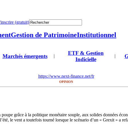
'inscrire (gratuit)
ment
Gestion de Patrimoine
Institutionnel
ETF & Gestion
Marchés émergents
G
|
|
Indicielle
https://www.next-finance.net/fr
OPINION
en poupe grâce à la politique monétaire souple, aux solides données éco
’été, le vent a toutefois tourné lorsque le scénario d’un « Grexit » a refa