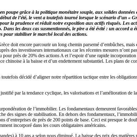
t en poupe grâce à la politique monétaire souple, aux solides données
 début de l’été, le vent a toutefois tourné lorsque le scénario d’un « G
r la prudence et réduit notre exposition aux actifs risqués. Les acti
o. Dans les deux cas susmentionnés, le pire a été évité : un accord a
s pour stabiliser le marché local des actions.
La Grèce doit encore parcourir un long chemin parsemé d’embûches, mais e
auprès des investisseurs internationaux car les récentes mesures n’ont p
du pour près de 20% des actions A et l’espoir d’une rapide incorporatio
ce chinoise à la baisse et d’un endettement substantiel. Les plans de con
fois décidé d’aligner notre répartition tactique entre les obligations d
ifié par la tendance cyclique, les valorisations et l’amélioration de la
 surpondération de l’immobilier. Les fondamentaux demeurent favorable
he des signes de stabilisation. En dehors des fondamentaux, l’immobili
ns d’entreprises de près de 200 points de base. Ceci est presque le doub
amment incorporé dans les cours obligataires américains.
andes) à 10 ans a selon nous diminué. La baisse des prix des matières pre