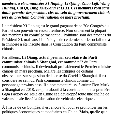
membres a été annoncée: Xi Jinping, Li Qiang, Zhao Leji, Wang
Huning, Cai Qi, Ding Xuexiang et Li Xi. Ces membres vont sans
doute prendre des positions clés au sein du gouvernement chinois
lors du prochain Congrès national de mars prochain.
Le président Xi Jinping est le grand gagnant de ce 20e Congrès du
Parti et son pouvoir en ressort renforcé. Non seulement la plupart
des membres du comité permanent du Politburo sont des proches du
Président Xi, mais aussi l’idéologie de ce dernier sur le socialisme à
la chinoise a été inscrite dans la Constitution du Parti communiste
chinois.
Par ailleurs,
Li Qiang, actuel premier secrétaire du Parti
communiste chinois à Shanghai, est nommé n°2
du Parti
communiste chinois. Il deviendrait probablement le Premier ministre
chinois en mars prochain. Malgré les critiques de certains
observateurs sur sa gestion de la crise du Covid à Shanghai, il est
considéré au sein du Parti communiste chinois comme un
personnage pro-business. Il a notamment réussi à attirer Elon Musk
à Shanghai en 2018, ce qui a abouti à la construction de la première
Giga Factory de Tesla en Chine et a développé toute une chaîne de
valeurs locale liée à la fabrication de véhicules électriques.
À l’issue de ce Congrès, il est encore tôt pour se prononcer sur les
politiques économiques et monétaires en Chine.
Mais, quelle que