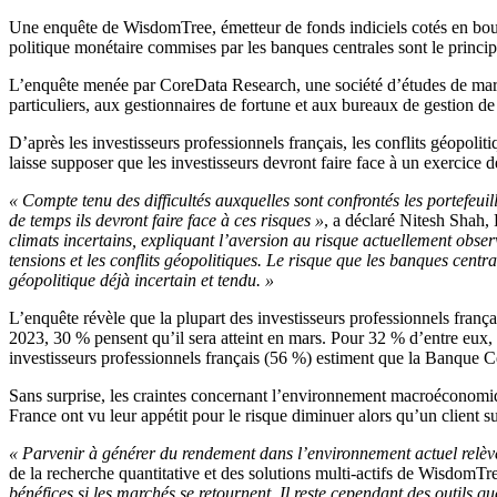
Une enquête de WisdomTree, émetteur de fonds indiciels cotés en bours
politique monétaire commises par les banques centrales sont le princi
L’enquête menée par CoreData Research, une société d’études de marché
particuliers, aux gestionnaires de fortune et aux bureaux de gestion de
D’après les investisseurs professionnels français, les conflits géopolit
laisse supposer que les investisseurs devront faire face à un exercice d
« Compte tenu des difficultés auxquelles sont confrontés les portefeui
de temps ils devront faire face à ces risques »
, a déclaré Nitesh Shah
climats incertains, expliquant l’aversion au risque actuellement observ
tensions et les conflits géopolitiques. Le risque que les banques cent
géopolitique déjà incertain et tendu. »
L’enquête révèle que la plupart des investisseurs professionnels franç
2023, 30 % pensent qu’il sera atteint en mars. Pour 32 % d’entre eux, 
investisseurs professionnels français (56 %) estiment que la Banque Ce
Sans surprise, les craintes concernant l’environnement macroéconomique 
France ont vu leur appétit pour le risque diminuer alors qu’un client 
« Parvenir à générer du rendement dans l’environnement actuel relève 
de la recherche quantitative et des solutions multi-actifs de WisdomT
bénéfices si les marchés se retournent. Il reste cependant des outils qu