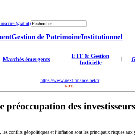
'inscrire (gratuit)
ment
Gestion de Patrimoine
Institutionnel
ETF & Gestion
Marchés émergents
G
|
|
Indicielle
https://www.next-finance.net/fr
NOTE
ale préoccupation des investisseur
, les conflits géopolitiques et l’inflation sont les principaux risques aux