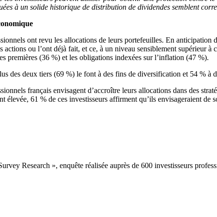
uées à un solide historique de distribution de dividendes semblent corre
économique
ssionnels ont revu les allocations de leurs portefeuilles. En anticipation 
s actions ou l’ont déjà fait, et ce, à un niveau sensiblement supérieur à
res premières (36 %) et les obligations indexées sur l’inflation (47 %).
s des deux tiers (69 %) le font à des fins de diversification et 54 % à de
sionnels français envisagent d’accroître leurs allocations dans des stra
t élevée, 61 % de ces investisseurs affirment qu’ils envisageraient de s
rvey Research », enquête réalisée auprès de 600 investisseurs professi