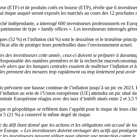
e (ETF) et de produits cotés en bourse (ETP), révèle que 6 investisseur
pal risque auquel seront exposés les marchés au cours des 12 prochains 
 indépendante, a interrogé 600 investisseurs professionnels en Europe, 
 patrimoine de type « family offices ». Les investisseurs interrogés gère
iques (52 %) et l’inflation (44 %) sont le deuxième et le troisième princi
élicat afin de protéger leurs portefeuilles dans l’environnement actuel.
lles des investisseurs cette année, ceux-ci doivent se préparer à davan
, Responsable des matières premières et de la recherche macroéconom
ée alors que les banques centrales essaient de maîtriser l’inflation et l
rales prennent des mesures trop rapidement ou trop lentement peut avoir
ais prévoient une hausse continue de l’inflation jusqu’à un pic en 2023. 
l’inflation au sein de l’Union européenne (UE) atteindra un pic situé da
ntrale Européenne réagira avec des taux d’intérêt situés entre 2 et 3,5 
et géopolitique se reflètent dans l’appétit pour le risque de leurs clie
sur 5 (21 %) a conservé le même degré de risque.
du défi étant donné que les actions et les obligations ont accusé de lou
ree Europe.
« Les investisseurs doivent envisager des actifs qui protègen
e les investisseurs peuvent utiliser pour obtenir une protection contre le 