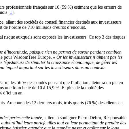
s professionnels français sur 10 (59 %) estiment que les erreurs de
mois [
1
].
allant des sociétés de conseil financier destinés aux investisseurs
nt de l’ordre de 710 milliards d’euros d’encours.
pal risque auxquels sont exposés les investisseurs. Ce top 3 des risques
tage d’incertitude, puisque rien ne permet de savoir pendant combien
ique pour WisdomTree Europe.
« Or les investisseurs n’aiment pas les
es législateurs de stimuler la croissance économique, de gérer les
 un impact important sur les investisseurs dans un contexte
Parmi les 56 % des sondés pensant que l’inflation atteindra un pic en
ns une fourchette de 10 à 15,9 %. Et plus de la moitié des
% d’ici un an.
nts. Au cours des 12 derniers mois, trois quarts (76 %) des clients en
rdes pertes cette année, »
tient à souligner Pierre Debru, Responsable
t aujourd’hui leurs portefeuilles tout en leur permettant de prendre des
risque baissier, attendre que la tempête passe et croître sur le long