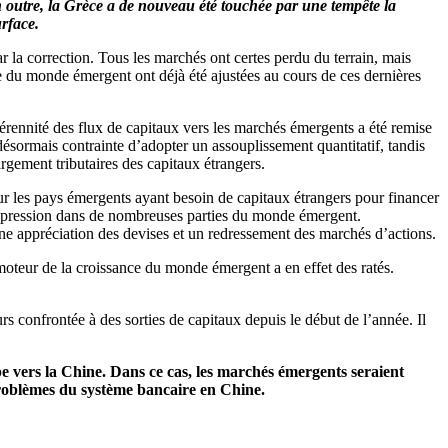
n outre, la Grèce a de nouveau été touchée par une tempête la
urface.
r la correction. Tous les marchés ont certes perdu du terrain, mais
ce du monde émergent ont déjà été ajustées au cours de ces dernières
pérennité des flux de capitaux vers les marchés émergents a été remise
sormais contrainte d’adopter un assouplissement quantitatif, tandis
gement tributaires des capitaux étrangers.
r les pays émergents ayant besoin de capitaux étrangers pour financer
 la pression dans de nombreuses parties du monde émergent.
une appréciation des devises et un redressement des marchés d’actions.
oteur de la croissance du monde émergent a en effet des ratés.
rs confrontée à des sorties de capitaux depuis le début de l’année. Il
ope vers la Chine. Dans ce cas, les marchés émergents seraient
 problèmes du système bancaire en Chine.