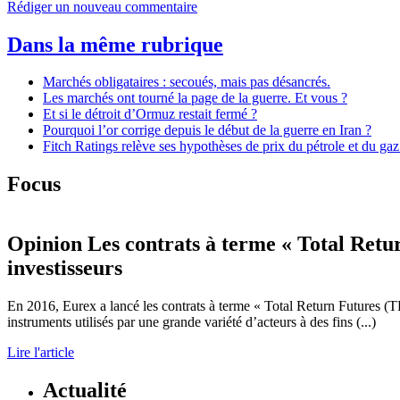
Rédiger un nouveau commentaire
Dans la même rubrique
Marchés obligataires : secoués, mais pas désancrés.
Les marchés ont tourné la page de la guerre. Et vous ?
Et si le détroit d’Ormuz restait fermé ?
Pourquoi l’or corrige depuis le début de la guerre en Iran ?
Fitch Ratings relève ses hypothèses de prix du pétrole et du gaz
Focus
Opinion
Les contrats à terme « Total Retu
investisseurs
En 2016, Eurex a lancé les contrats à terme « Total Return Futures (T
instruments utilisés par une grande variété d’acteurs à des fins (...)
Lire l'article
Actualité