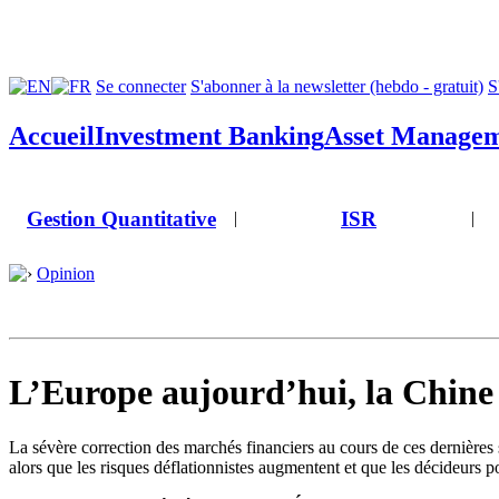
Se connecter
S'abonner à la newsletter (hebdo - gratuit)
S
Accueil
Investment Banking
Asset Manage
Gestion Quantitative
ISR
|
|
Opinion
L’Europe aujourd’hui, la Chin
La sévère correction des marchés financiers au cours de ces dernières s
alors que les risques déflationnistes augmentent et que les décideurs p