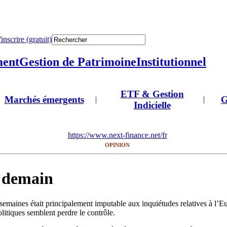
'inscrire (gratuit)
ment
Gestion de Patrimoine
Institutionnel
ETF & Gestion
Marchés émergents
G
|
|
Indicielle
https://www.next-finance.net/fr
OPINION
e demain
emaines était principalement imputable aux inquiétudes relatives à l’Eur
olitiques semblent perdre le contrôle.