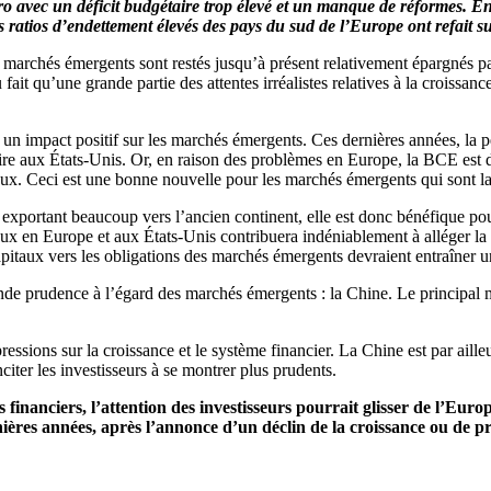
ro avec un déficit budgétaire trop élevé et un manque de réformes. E
 ratios d’endettement élevés des pays du sud de l’Europe ont refait s
s marchés émergents sont restés jusqu’à présent relativement épargnés pa
it qu’une grande partie des attentes irréalistes relatives à la croissan
 un impact positif sur les marchés émergents. Ces dernières années, la 
e aux États-Unis. Or, en raison des problèmes en Europe, la BCE est dé
ux. Ceci est une bonne nouvelle pour les marchés émergents qui sont lar
xportant beaucoup vers l’ancien continent, elle est donc bénéfique pou
es taux en Europe et aux États-Unis contribuera indéniablement à alléger
capitaux vers les obligations des marchés émergents devraient entraîner 
nde prudence à l’égard des marchés émergents : la Chine. Le principal m
essions sur la croissance et le système financier. La Chine est par ailleu
citer les investisseurs à se montrer plus prudents.
 financiers, l’attention des investisseurs pourrait glisser de l’Eur
rnières années, après l’annonce d’un déclin de la croissance ou de