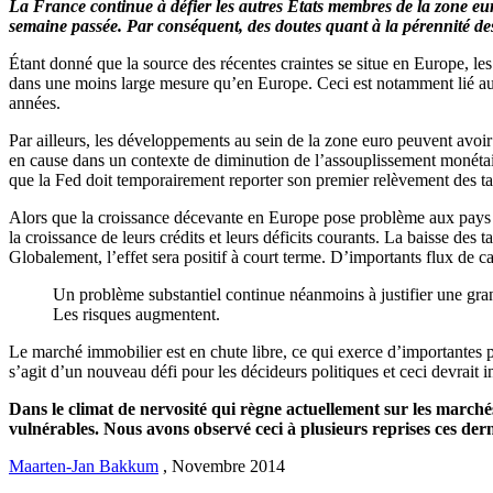
La France continue à défier les autres États membres de la zone eu
semaine passée. Par conséquent, des doutes quant à la pérennité des
Étant donné que la source des récentes craintes se situe en Europe, le
dans une moins large mesure qu’en Europe. Ceci est notamment lié au fa
années.
Par ailleurs, les développements au sein de la zone euro peuvent avoir
en cause dans un contexte de diminution de l’assouplissement monétair
que la Fed doit temporairement reporter son premier relèvement des ta
Alors que la croissance décevante en Europe pose problème aux pays e
la croissance de leurs crédits et leurs déficits courants. La baisse d
Globalement, l’effet sera positif à court terme. D’importants flux de 
Un problème substantiel continue néanmoins à justifier une gra
Les risques augmentent.
Le marché immobilier est en chute libre, ce qui exerce d’importantes pr
s’agit d’un nouveau défi pour les décideurs politiques et ceci devrait in
Dans le climat de nervosité qui règne actuellement sur les marchés
vulnérables. Nous avons observé ceci à plusieurs reprises ces de
Maarten-Jan Bakkum
,
Novembre 2014