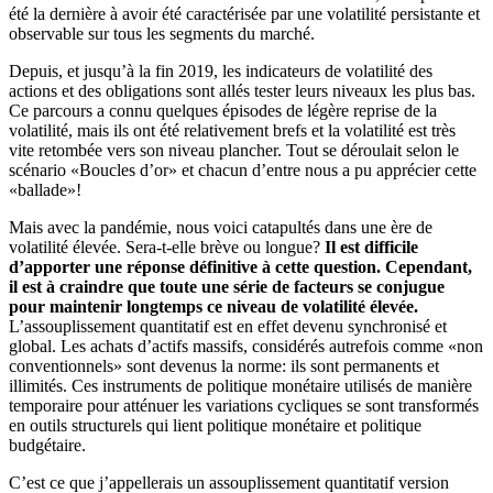
été la dernière à avoir été caractérisée par une volatilité persistante et
observable sur tous les segments du marché.
Depuis, et jusqu’à la fin 2019, les indicateurs de volatilité des
actions et des obligations sont allés tester leurs niveaux les plus bas.
Ce parcours a connu quelques épisodes de légère reprise de la
volatilité, mais ils ont été relativement brefs et la volatilité est très
vite retombée vers son niveau plancher. Tout se déroulait selon le
scénario «Boucles d’or» et chacun d’entre nous a pu apprécier cette
«ballade»!
Mais avec la pandémie, nous voici catapultés dans une ère de
volatilité élevée. Sera-t-elle brève ou longue?
Il est difficile
d’apporter une réponse définitive à cette question. Cependant,
il est à craindre que toute une série de facteurs se conjugue
pour maintenir longtemps ce niveau de volatilité élevée.
L’assouplissement quantitatif est en effet devenu synchronisé et
global. Les achats d’actifs massifs, considérés autrefois comme «non
conventionnels» sont devenus la norme: ils sont permanents et
illimités. Ces instruments de politique monétaire utilisés de manière
temporaire pour atténuer les variations cycliques se sont transformés
en outils structurels qui lient politique monétaire et politique
budgétaire.
C’est ce que j’appellerais un assouplissement quantitatif version