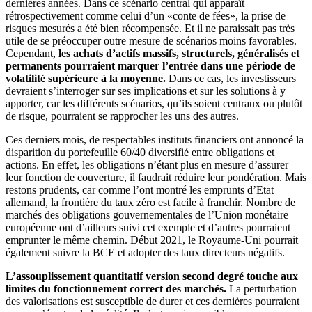
dernières années. Dans ce scénario central qui apparaît
rétrospectivement comme celui d’un «conte de fées», la prise de
risques mesurés a été bien récompensée. Et il ne paraissait pas très
utile de se préoccuper outre mesure de scénarios moins favorables.
Cependant,
les achats d’actifs massifs, structurels, généralisés et
permanents pourraient marquer l’entrée dans une période de
volatilité supérieure à la moyenne.
Dans ce cas, les investisseurs
devraient s’interroger sur ses implications et sur les solutions à y
apporter, car les différents scénarios, qu’ils soient centraux ou plutôt
de risque, pourraient se rapprocher les uns des autres.
Ces derniers mois, de respectables instituts financiers ont annoncé la
disparition du portefeuille 60/40 diversifié entre obligations et
actions. En effet, les obligations n’étant plus en mesure d’assurer
leur fonction de couverture, il faudrait réduire leur pondération. Mais
restons prudents, car comme l’ont montré les emprunts d’Etat
allemand, la frontière du taux zéro est facile à franchir. Nombre de
marchés des obligations gouvernementales de l’Union monétaire
européenne ont d’ailleurs suivi cet exemple et d’autres pourraient
emprunter le même chemin. Début 2021, le Royaume-Uni pourrait
également suivre la BCE et adopter des taux directeurs négatifs.
L’assouplissement quantitatif version second degré touche aux
limites du fonctionnement correct des marchés.
La perturbation
des valorisations est susceptible de durer et ces dernières pourraient