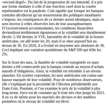
«second degré». Du fait de la progression de son intensité, il a pris
une forme similaire à celle d’une fonction carré dont la courbe
représentative est la parabole. Cela signifie que lorsque les banques
centrales décideront qu’un resserrement des politiques monétaires
s’impose, les conséquences de ce dernier seront identiques, mais en
sens inverse à celles observées lors de leur assouplissement.
D’excessivement accommodantes, les conditions financières
deviendront terriblement rigoureuses et la volatilité sera durablement
élevée. L’été dernier, le VIX, baromètre de la volatilité de la bourse
américaine, est allé tester les 20, mais il se situe aujourd’hui au-
dessus de 30. En 2020, il a évolué en moyenne aux alentours de 30.
Ceci implique une variation quotidienne du S&P 500 qui frôle les
2%.
Sur le front des taux, la flambée de volatilité enregistrée en mars
dernier a été contrecarrée par la banque centrale au moyen d’achats
massifs d’obligations. Ainsi, la volatilité est retombée à un niveau
plancher. En octobre cependant, les taux américains ont connu une
hausse marquée de leur volatilité. Pour de nombreux observateurs,
elle s’expliquait par la proximité de l’élection présidentielle aux
Etats-Unis. Pourtant, si l’on examine le prix de la volatilité à plus
long terme, force est de constater qu’il reste très cher jusqu’en 2021.
Il en va de même pour les marchés des devises et des matières
premières où le niveau de volatilité est élevé.