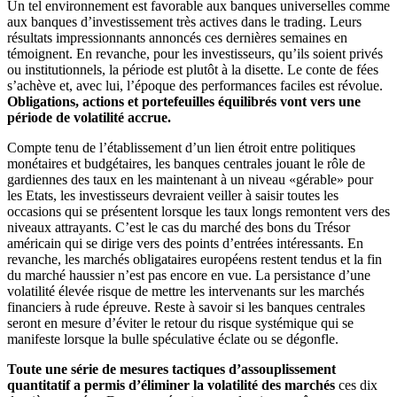
Un tel environnement est favorable aux banques universelles comme
aux banques d’investissement très actives dans le trading. Leurs
résultats impressionnants annoncés ces dernières semaines en
témoignent. En revanche, pour les investisseurs, qu’ils soient privés
ou institutionnels, la période est plutôt à la disette. Le conte de fées
s’achève et, avec lui, l’époque des performances faciles est révolue.
Obligations, actions et portefeuilles équilibrés vont vers une
période de volatilité accrue.
Compte tenu de l’établissement d’un lien étroit entre politiques
monétaires et budgétaires, les banques centrales jouant le rôle de
gardiennes des taux en les maintenant à un niveau «gérable» pour
les Etats, les investisseurs devraient veiller à saisir toutes les
occasions qui se présentent lorsque les taux longs remontent vers des
niveaux attrayants. C’est le cas du marché des bons du Trésor
américain qui se dirige vers des points d’entrées intéressants. En
revanche, les marchés obligataires européens restent tendus et la fin
du marché haussier n’est pas encore en vue. La persistance d’une
volatilité élevée risque de mettre les intervenants sur les marchés
financiers à rude épreuve. Reste à savoir si les banques centrales
seront en mesure d’éviter le retour du risque systémique qui se
manifeste lorsque la bulle spéculative éclate ou se dégonfle.
Toute une série de mesures tactiques d’assouplissement
quantitatif a permis d’éliminer la volatilité des marchés
ces dix