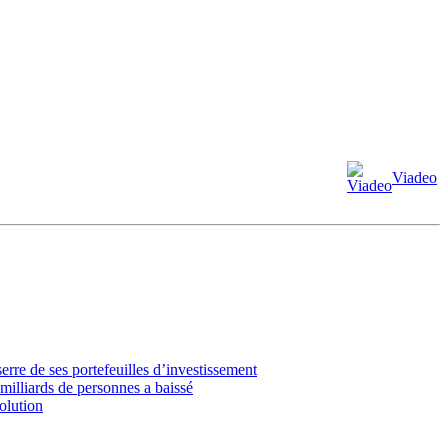
Viadeo
erre de ses portefeuilles d’investissement
milliards de personnes a baissé
volution