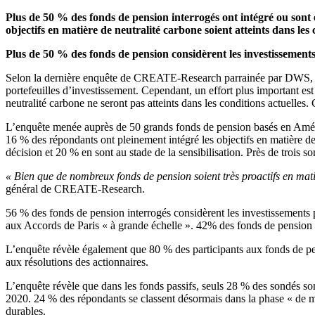
Plus de 50 % des fonds de pension interrogés ont intégré ou sont 
objectifs en matière de neutralité carbone soient atteints dans les 
Plus de 50 % des fonds de pension considèrent les investissement
Selon la dernière enquête de CREATE-Research parrainée par DWS, la m
portefeuilles d’investissement. Cependant, un effort plus important es
neutralité carbone ne seront pas atteints dans les conditions actuelle
L’enquête menée auprès de 50 grands fonds de pension basés en Amériq
16 % des répondants ont pleinement intégré les objectifs en matière d
décision et 20 % en sont au stade de la sensibilisation. Près de trois s
« Bien que de nombreux fonds de pension soient très proactifs en mati
général de CREATE-Research.
56 % des fonds de pension interrogés considèrent les investissements 
aux Accords de Paris « à grande échelle ». 42% des fonds de pension on
L’enquête révèle également que 80 % des participants aux fonds de pen
aux résolutions des actionnaires.
L’enquête révèle que dans les fonds passifs, seuls 28 % des sondés son
2020. 24 % des répondants se classent désormais dans la phase « de m
durables.