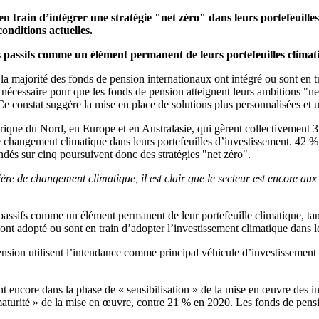
en train d’intégrer une stratégie "net zéro" dans leurs portefeuill
conditions actuelles.
s passifs comme un élément permanent de leurs portefeuilles climat
ajorité des fonds de pension internationaux ont intégré ou sont en trai
t nécessaire pour que les fonds de pension atteignent leurs ambitions "n
s. Ce constat suggère la mise en place de solutions plus personnalisées 
ue du Nord, en Europe et en Australasie, qui gèrent collectivement 3 
e changement climatique dans leurs portefeuilles d’investissement. 42 %
ondés sur cinq poursuivent donc des stratégies "net zéro".
ère de changement climatique, il est clair que le secteur est encore aux
passifs comme un élément permanent de leur portefeuille climatique, tan
t adopté ou sont en train d’adopter l’investissement climatique dans leu
sion utilisent l’intendance comme principal véhicule d’investissement c
t encore dans la phase de « sensibilisation » de la mise en œuvre des i
aturité » de la mise en œuvre, contre 21 % en 2020. Les fonds de pensi