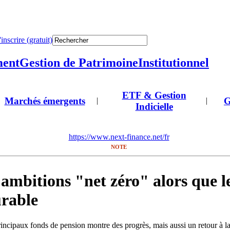
'inscrire (gratuit)
ment
Gestion de Patrimoine
Institutionnel
ETF & Gestion
Marchés émergents
G
|
|
Indicielle
https://www.next-finance.net/fr
NOTE
 ambitions "net zéro" alors que l
urable
paux fonds de pension montre des progrès, mais aussi un retour à la ré