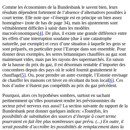
Comme les économistes de la Bundesbank le savent bien, leurs
résultats dépendent fortement de l’absence d’alternatives possibles à
court terme. Elle note que «l’énergie est en principe un bien assez
homogène» (note de bas de page 34), mais les ajustements sont
véritablement difficiles à saisir dans les modèles
macroéconomiques[
4
]. De plus, il existe une grande différence entre
les effets d’une interruption soudaine (due à une catastrophe
naturelle, par exemple) et ceux d’une situation à laquelle les gens se
sont préparés, en particulier pour l’Europe dans son ensemble. Pour
donner deux exemples, les serres britanniques chauffées au gaz sont
maintenant vides, mais pas les rayons des supermarchés. En raison
de la hausse du prix du gaz, il est désormais rentable d’importer des
concombres depuis des pays où le soleil fournit gratuitement le
chauffage[
5
]. Ou, pour prendre un autre exemple, l’Estonie envisage
de chauffer les maisons cet hiver en récoltant du bois local[
6
]. Ces
bois d’aulne n’étaient pas compétitifs au prix du gaz précédent.
Pourquoi, alors ces hypothèses sombres, surtout en sachant
pertinemment qu’elles pourraient rendre les prévisionnistes du
secteur privé nerveux eux aussi? La section suivante du rapport de la
Bundesbank peut donner quelques indices:
«Toutefois, les
possibilités de substitution des sources d’énergie à court terme
pourraient en fait être plus nombreuses que prévu. (...) En outre, il
serait possible d’accroître les possibilités de remplacement dans la