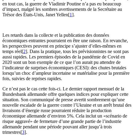
en tout cas, la guerre de Vladimir Poutine n’a pas eu beaucoup
d’impact, malgré les sombres avertissements de la Secrétaire au
Trésor des États-Unis, Janet Yellen[
1
].
Les retards dans la collecte et la publication des données
économiques entrantes pourraient en être une raison. En revanche,
les perspectives peuvent en principe s’ajuster d’elles-mêmes en
temps réel[
2
]. Dans la pratique, tous les prévisionnistes ne sont pas
aussi rapides. Les premiers épisodes de la pandémie de Covid en
2020 sont un bon exemple de ce que l’on aurait pu attendre de
l’indicateur de surprises économiques (CESI): des chutes brutales
lorsqu’un choc d’ampleur incertaine se matérialise pour la première
fois, suivies de reprises rapides.
Ce n’est pas le cas cette fois-ci. Le dernier rapport mensuel de la
Bundesbank allemande offre quelques indices pour expliquer cette
situation. Son communiqué de presse avertit sombrement qu’une
nouvelle escalade de la guerre contre l’Ukraine et un arrêt brutal des
livraisons d’énergie russe pourraient réduire la production
économique allemande d’environ 5%. Cela inclut un «scénario de
risque aggravé» de fermeture d’une grande partie de l’industrie
allemande pendant une période pouvant aller jusqu’à trois
trimestres[
3
].