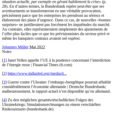
situation actuelle, par exemple en gérant habilement la crise»
(p.
28). En d’autres termes, la Bundesbank espère peut-être que ses
avertissements se transformeront en une véritable provocation,
précisément parce que les entreprises les prendront au sérieux et
élaboreront des plans d’urgence. Dans ce cas, de nouvelles «bonnes
surprises» ne justifieraient pas forcément les inquiétudes du marché.
Au contraire, elles représenteraient simplement des ajustements de
l’offre plus faciles que ce que les prévisionnistes du secteur privé et
même les banquiers centraux avaient osé espérer.
Johannes Müller
Mai 2022
Notes
[
1
] Janet Yellen appelle l’UE à la prudence concernant l’interdiction
de l’énergie russe | Financial Times (ft.com)
[
2
]
https://www.dallasfed.org//media/d...
[
3
] Guerre contre l’Ukraine: l’embargo énergétique pourrait affaiblir
considérablement l’économie allemande | Deutsche Bundesbank;
malheureusement, le rapport actuel n’est disponible qu’en allemand.
[
4
] Zu den möglichen gesamtwirtschaftlichen Folgen des
Ukrainekriegs: Simulationsrechnungen zu einem verschärften
Risikoszenario (bundesbank.de)