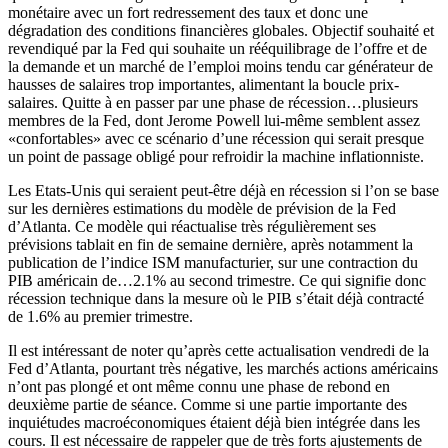
monétaire avec un fort redressement des taux et donc une
dégradation des conditions financières globales. Objectif souhaité et
revendiqué par la Fed qui souhaite un rééquilibrage de l’offre et de
la demande et un marché de l’emploi moins tendu car générateur de
hausses de salaires trop importantes, alimentant la boucle prix-
salaires. Quitte à en passer par une phase de récession…plusieurs
membres de la Fed, dont Jerome Powell lui-même semblent assez
«confortables» avec ce scénario d’une récession qui serait presque
un point de passage obligé pour refroidir la machine inflationniste.
Les Etats-Unis qui seraient peut-être déjà en récession si l’on se base
sur les dernières estimations du modèle de prévision de la Fed
d’Atlanta. Ce modèle qui réactualise très régulièrement ses
prévisions tablait en fin de semaine dernière, après notamment la
publication de l’indice ISM manufacturier, sur une contraction du
PIB américain de…2.1% au second trimestre. Ce qui signifie donc
récession technique dans la mesure où le PIB s’était déjà contracté
de 1.6% au premier trimestre.
Il est intéressant de noter qu’après cette actualisation vendredi de la
Fed d’Atlanta, pourtant très négative, les marchés actions américains
n’ont pas plongé et ont même connu une phase de rebond en
deuxième partie de séance. Comme si une partie importante des
inquiétudes macroéconomiques étaient déjà bien intégrée dans les
cours. Il est nécessaire de rappeler que de très forts ajustements de