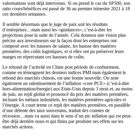
valorisations sont déjà intervenus. Si on prend le cas du SP500, son
ratio cours/bénéfices est passé de 36 au premier trimestre 2021 à 18
ces dernières semaines.
Il semble désormais que le juge de paix soit les résultats
d’entreprises…mais aussi les «guidances», c’est-à-dire les
projections pour la suite de l’année. Cela donnera une vision plus
précise aux investisseurs sur la façon dont les entreprises ont
composé avec les hausses de salaire, les hausse des matières
premières, des coûts logistiques, et si elles ont pu préserver leurs
marges en répercutant ces hausses de coûts.
Le rebond de l’activité en Chine post période de confinement,
comme en témoignent les derniers indices PMI mais également le
rebond des marchés chinois, est une bonne nouvelle. On note
également un ralentissement de l’inflation «core PCE» (c’est-à-dire
hors-alimentation/énergie) aux Etats-Unis depuis 3 mois et, au moins
de juin, un repli global et prononcé du prix des matières premières,
incluant les métaux industriels, les matières premières agricoles et
l’énergie. A court terme ce repli des matières premières, en parallèle
d’une détente des taux souverains, traduit des craintes de
récession…mais va aussi dans le sens d’un pic inflation qui est peut-
être déjà derrière nous et qui finira par produire ses effets sur les
marchés actions.