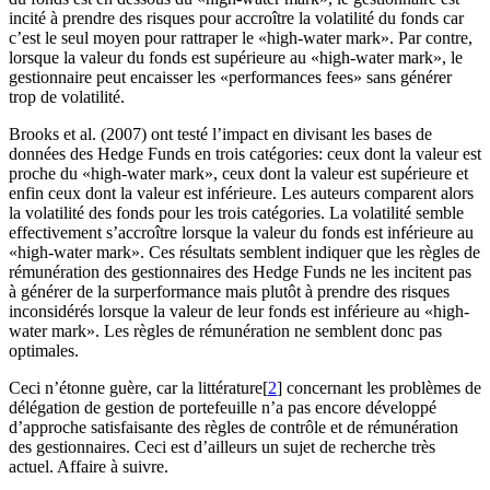
incité à prendre des risques pour accroître la volatilité du fonds car
c’est le seul moyen pour rattraper le «high-water mark». Par contre,
lorsque la valeur du fonds est supérieure au «high-water mark», le
gestionnaire peut encaisser les «performances fees» sans générer
trop de volatilité.
Brooks et al. (2007) ont testé l’impact en divisant les bases de
données des Hedge Funds en trois catégories: ceux dont la valeur est
proche du «high-water mark», ceux dont la valeur est supérieure et
enfin ceux dont la valeur est inférieure. Les auteurs comparent alors
la volatilité des fonds pour les trois catégories. La volatilité semble
effectivement s’accroître lorsque la valeur du fonds est inférieure au
«high-water mark». Ces résultats semblent indiquer que les règles de
rémunération des gestionnaires des Hedge Funds ne les incitent pas
à générer de la surperformance mais plutôt à prendre des risques
inconsidérés lorsque la valeur de leur fonds est inférieure au «high-
water mark». Les règles de rémunération ne semblent donc pas
optimales.
Ceci n’étonne guère, car la littérature[
2
] concernant les problèmes de
délégation de gestion de portefeuille n’a pas encore développé
d’approche satisfaisante des règles de contrôle et de rémunération
des gestionnaires. Ceci est d’ailleurs un sujet de recherche très
actuel. Affaire à suivre.