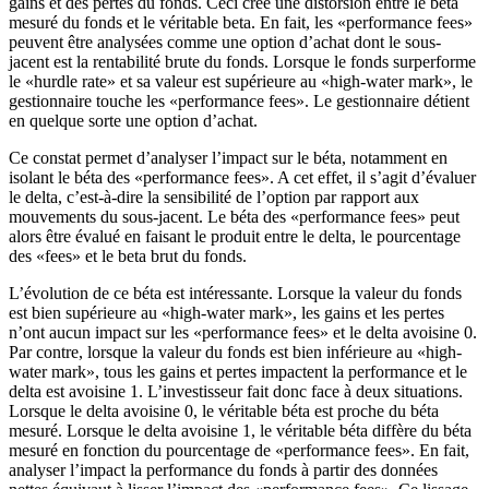
gains et des pertes du fonds. Ceci crée une distorsion entre le béta
mesuré du fonds et le véritable beta. En fait, les «performance fees»
peuvent être analysées comme une option d’achat dont le sous-
jacent est la rentabilité brute du fonds. Lorsque le fonds surperforme
le «hurdle rate» et sa valeur est supérieure au «high-water mark», le
gestionnaire touche les «performance fees». Le gestionnaire détient
en quelque sorte une option d’achat.
Ce constat permet d’analyser l’impact sur le béta, notamment en
isolant le béta des «performance fees». A cet effet, il s’agit d’évaluer
le delta, c’est-à-dire la sensibilité de l’option par rapport aux
mouvements du sous-jacent. Le béta des «performance fees» peut
alors être évalué en faisant le produit entre le delta, le pourcentage
des «fees» et le beta brut du fonds.
L’évolution de ce béta est intéressante. Lorsque la valeur du fonds
est bien supérieure au «high-water mark», les gains et les pertes
n’ont aucun impact sur les «performance fees» et le delta avoisine 0.
Par contre, lorsque la valeur du fonds est bien inférieure au «high-
water mark», tous les gains et pertes impactent la performance et le
delta est avoisine 1. L’investisseur fait donc face à deux situations.
Lorsque le delta avoisine 0, le véritable béta est proche du béta
mesuré. Lorsque le delta avoisine 1, le véritable béta diffère du béta
mesuré en fonction du pourcentage de «performance fees». En fait,
analyser l’impact la performance du fonds à partir des données