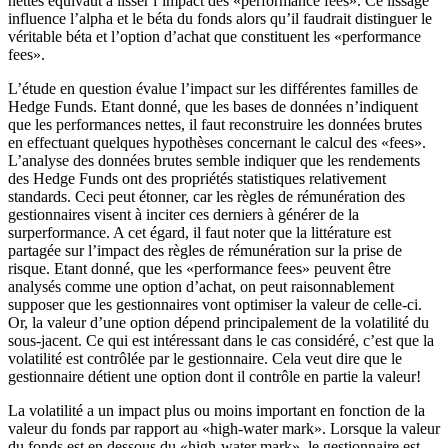
nettes équivaut à lisser l’impact des «performance fees». Ce lissage
influence l’alpha et le béta du fonds alors qu’il faudrait distinguer le
véritable béta et l’option d’achat que constituent les «performance
fees».
L’étude en question évalue l’impact sur les différentes familles de
Hedge Funds. Etant donné, que les bases de données n’indiquent
que les performances nettes, il faut reconstruire les données brutes
en effectuant quelques hypothèses concernant le calcul des «fees».
L’analyse des données brutes semble indiquer que les rendements
des Hedge Funds ont des propriétés statistiques relativement
standards. Ceci peut étonner, car les règles de rémunération des
gestionnaires visent à inciter ces derniers à générer de la
surperformance. A cet égard, il faut noter que la littérature est
partagée sur l’impact des règles de rémunération sur la prise de
risque. Etant donné, que les «performance fees» peuvent être
analysés comme une option d’achat, on peut raisonnablement
supposer que les gestionnaires vont optimiser la valeur de celle-ci.
Or, la valeur d’une option dépend principalement de la volatilité du
sous-jacent. Ce qui est intéressant dans le cas considéré, c’est que la
volatilité est contrôlée par le gestionnaire. Cela veut dire que le
gestionnaire détient une option dont il contrôle en partie la valeur!
La volatilité a un impact plus ou moins important en fonction de la
valeur du fonds par rapport au «high-water mark». Lorsque la valeur
du fonds est en dessous du «high-water mark», le gestionnaire est