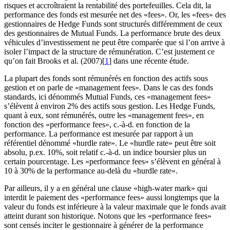
risques et accroîtraient la rentabilité des portefeuilles. Cela dit, la
performance des fonds est mesurée net des «fees». Or, les «fees» des
gestionnaires de Hedge Funds sont structurés différemment de ceux
des gestionnaires de Mutual Funds. La performance brute des deux
véhicules d’investissement ne peut être comparée que si l’on arrive à
isoler l’impact de la structure de rémunération. C’est justement ce
qu’on fait Brooks et al. (2007)[
1
] dans une récente étude.
La plupart des fonds sont rémunérés en fonction des actifs sous
gestion et on parle de «management fees». Dans le cas des fonds
standards, ici dénommés Mutual Funds, ces «management fees»
s’élèvent à environ 2% des actifs sous gestion. Les Hedge Funds,
quant à eux, sont rémunérés, outre les «management fees», en
fonction des «performance fees», c.-à-d. en fonction de la
performance. La performance est mesurée par rapport à un
référentiel dénommé «hurdle rate». Le «hurdle rate» peut être soit
absolu, p.ex. 10%, soit relatif c.-à-d. un indice boursier plus un
certain pourcentage. Les «performance fees» s’élèvent en général à
10 à 30% de la performance au-delà du «hurdle rate».
Par ailleurs, il y a en général une clause «high-water mark» qui
interdit le paiement des «performance fees» aussi longtemps que la
valeur du fonds est inférieure à la valeur maximale que le fonds avait
atteint durant son historique. Notons que les «performance fees»
sont censés inciter le gestionnaire à générer de la performance