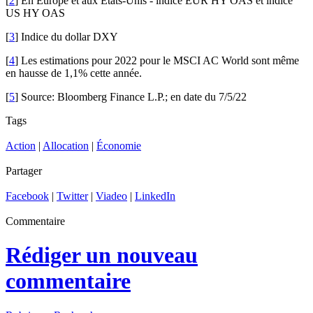
[
2
] En Europe et aux États-Unis - indice EUR HY OAS et indice
US HY OAS
[
3
] Indice du dollar DXY
[
4
] Les estimations pour 2022 pour le MSCI AC World sont même
en hausse de 1,1% cette année.
[
5
] Source: Bloomberg Finance L.P.; en date du 7/5/22
Tags
Action
|
Allocation
|
Économie
Partager
Facebook
|
Twitter
|
Viadeo
|
LinkedIn
Commentaire
Rédiger un nouveau
commentaire