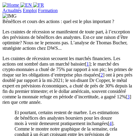
Actualités
Emploi
Formation
Bénéfices et cours des actions : quel est le plus important ?
Les craintes de récession se manifestent de toute part, à l’exception
des prévisions de bénéfices des analystes. Est-ce une raison d’être
optimiste? Nous ne le pensons pas. L’analyse de Thomas Bucher,
stratégiste actions chez DWS...
Les craintes de récession secouent les marchés financiers. Les
actions ont sombré dans un marché baissier[
1
]; le marché des
crypto-monnaies a chuté de 75% par rapport à son pic; les primes de
risque sur les obligations d’entreprise plus risquées[
2
] ont à peu près
doublé par rapport à la mi-2021; le soi-disant Dr Copper, le métal
expert en prévisions économiques, a chuté de près de 30% depuis la
fin du premier trimestre; et le dollar américain, souvent considéré
comme la monnaie refuge en période d’incertitude, a gagné 12%[
3
]
rien que cette année.
Et pourtant, certains restent de marbre. Les estimations
de bénéfices des analystes boursiers pour les douze
mois à venir demeurent pratiquement inchangées[
4
].
Comme le montre notre graphique de la semaine, cela
conduit à un écart croissant entre les prévisions de