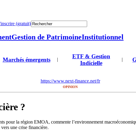
'inscrire (gratuit)
ment
Gestion de Patrimoine
Institutionnel
ETF & Gestion
Marchés émergents
G
|
|
Indicielle
https://www.next-finance.net/fr
OPINION
cière ?
ts pour la région EMOA, commente l’environnement macroéconomique et 
 vers une crise financière.