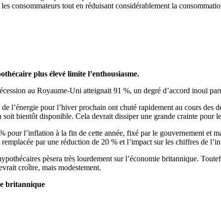
er les consommateurs tout en réduisant considérablement la consommation
thécaire plus élevé limite l’enthousiasme.
 récession au Royaume-Uni atteignait 91 %, un degré d’accord inouï par
 de l’énergie pour l’hiver prochain ont chuté rapidement au cours des d
in soit bientôt disponible. Cela devrait dissiper une grande crainte pour
 pour l’inflation à la fin de cette année, fixé par le gouvernement et m
emplacée par une réduction de 20 % et l’impact sur les chiffres de l’inf
hypothécaires pèsera très lourdement sur l’économie britannique. Toutefoi
evrait croître, mais modestement.
ie britannique