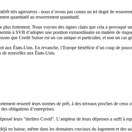
ntérêt très agressives - nous n’avons pas connu un tel degré de resser
ent quantitatif au resserrement quantitatif.
le plus fortement. Nous voyons des signes clairs que cela a provoqué u
rmis à SVB d’adopter une position extraordinaire en matière de risque d
ons que Credit Suisse est un cas unique et particulier, et non un cas 
nt aux États-Unis. En revanche, l’Europe bénéficie d’un coup de pouce o
x de nouvelles aux États-Unis.
tement resserré leurs normes de prêt, à des niveaux proches de ceux ob
 des obligations d’entreprises.
pensé leurs "tirelires Covid". L’ampleur de leurs dépenses a suffi à rep
 déjà en baisse, même dans les domaines cruciaux du logement et des sal