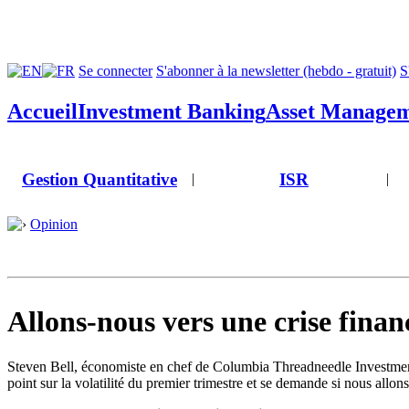
Se connecter
S'abonner à la newsletter (hebdo - gratuit)
S
Accueil
Investment Banking
Asset Manage
Gestion Quantitative
ISR
|
|
Opinion
Allons-nous vers une crise finan
Steven Bell, économiste en chef de Columbia Threadneedle Investmen
point sur la volatilité du premier trimestre et se demande si nous allons