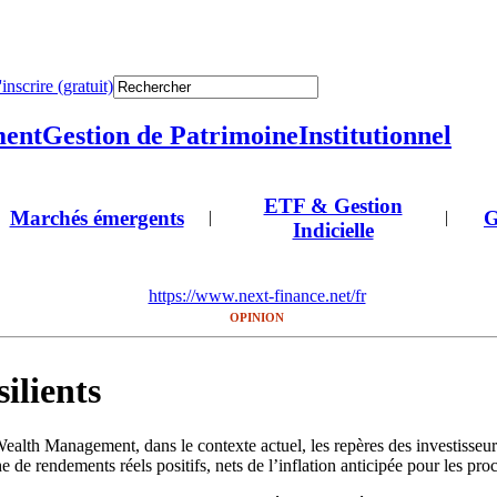
'inscrire (gratuit)
ment
Gestion de Patrimoine
Institutionnel
ETF & Gestion
Marchés émergents
G
|
|
Indicielle
https://www.next-finance.net/fr
OPINION
ilients
alth Management, dans le contexte actuel, les repères des investisseurs
 de rendements réels positifs, nets de l’inflation anticipée pour les pro