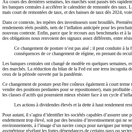
Au cours des dernières semaines, les marchés sont passés très rapidem
les banques centrales à accélérer le calendrier de remontée des taux. L
mais court de remontées de taux, et des baisses de taux dès 2024, voir
Dans ce contexte, les repères des investisseurs sont brouillés. Premi
rendements réels positifs, nets de l’inflation anticipée pour les pro
nouveau contexte. Enfin, parce que le recours aux benchmarks et à la g
des obligations nous renvoient des signaux assez différents, entre résis
Ce changement de posture n’est pas aisé ; il peut conduire à la fo
conséquences de ce changement de régime, en prenant du recul av
Les banques centrales ont changé de modèle en quelques semaines, en ad
des marchés. La réduction du bilan de la Fed est une terra incognita do
ceux de la période ouverte par la pandémie.
Ce changement de posture peut être coûteux également à court terme ta
vendre des positions perdantes pour se repositionner), mais profitable
les classes d’actifs qui pourraient mieux résister face à un cycle d’inf
Les actions à dividendes élevés et la dette à haut rendement re
Pour autant, il s’agira d’identifier les sociétés capables d’assurer une 
endettement trop élevé, soit par des besoins d’investissement qui ne ser
environnements, à l’image d’un navire conçu pour naviguer par temps 
asymétrique révélant les fortes dépendances de certains pays ou secteu