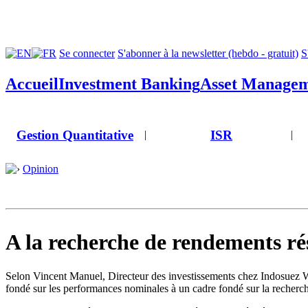
Se connecter
S'abonner à la newsletter (hebdo - gratuit)
S
Accueil
Investment Banking
Asset Manage
Gestion Quantitative
ISR
|
|
Opinion
A la recherche de rendements rés
Selon Vincent Manuel, Directeur des investissements chez Indosuez We
fondé sur les performances nominales à un cadre fondé sur la recherche