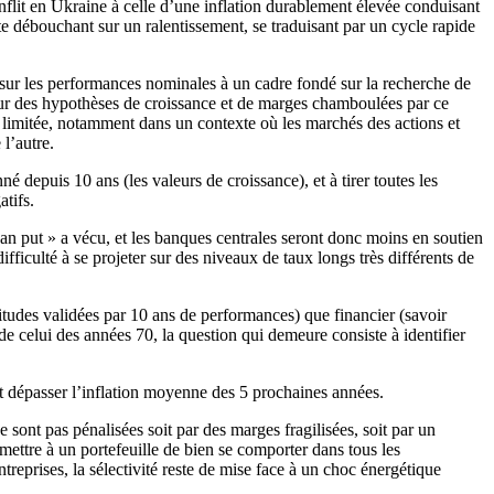
flit en Ukraine à celle d’une inflation durablement élevée conduisant
te débouchant sur un ralentissement, se traduisant par un cycle rapide
 sur les performances nominales à un cadre fondé sur la recherche de
 sur des hypothèses de croissance et de marges chamboulées par ce
z limitée, notamment dans un contexte où les marchés des actions et
 l’autre.
é depuis 10 ans (les valeurs de croissance), et à tirer toutes les
tifs.
an put » a vécu, et les banques centrales seront donc moins en soutien
ficulté à se projeter sur des niveaux de taux longs très différents de
tudes validées par 10 ans de performances) que financier (savoir
e celui des années 70, la question qui demeure consiste à identifier
it dépasser l’inflation moyenne des 5 prochaines années.
e sont pas pénalisées soit par des marges fragilisées, soit par un
ermettre à un portefeuille de bien se comporter dans tous les
prises, la sélectivité reste de mise face à un choc énergétique