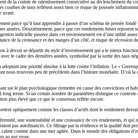
ent de la crainte de ralentissement consécutive au déclenchement du con
es courbes de taux reflètent assez bien ce risque de poussée inflationnis
e avant.
èrement parce qu’il faut apprendre à passer d’un schéma de pensée fondé
chaines années. Deuxièmement, parce que ces rendements futurs reposent
estion indicielle passive dans cet environnement est d’une utilité asse
tance de la croissance et des marges d’un côté, et risque de récession de
is à devoir se départir du style d’investissement qui a le mieux fonctionn
ec le cadre des dernières années, symbolisé par la sortie des taux néga
optant une priorité absolue à la lutte contre l’inflation. Le « Greensp
nt nous trouvons peu de précédents dans l’histoire monétaire. D’où la dif
nt sur le plan psychologique (remettre en cause des convictions et habi
 à long terme. Si un certain nombre de paramètres distingue ce contexte d
lation plus élevé que ce que le consensus reflète encore.
ssortent optiquement comme les classes d’actifs dont le rendement devra
pérennité, une soutenabilité et une croissance de ces rendements, et qui n
aient pas autofinancés. Ce filtrage par la résilience et la qualité doit p
calme comme dans une mer agitée. Dans le monde des obligations d’entre
rs au gaz russe.