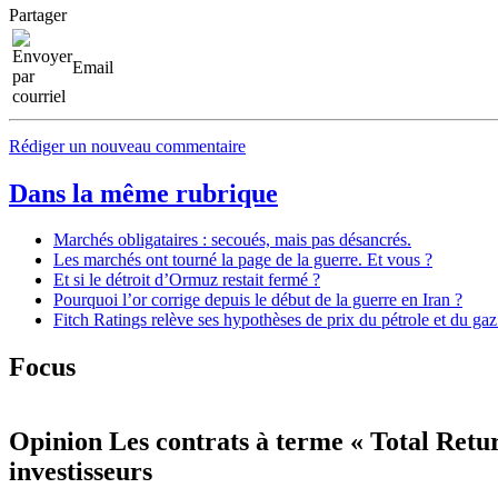
Partager
Email
Rédiger un nouveau commentaire
Dans la même rubrique
Marchés obligataires : secoués, mais pas désancrés.
Les marchés ont tourné la page de la guerre. Et vous ?
Et si le détroit d’Ormuz restait fermé ?
Pourquoi l’or corrige depuis le début de la guerre en Iran ?
Fitch Ratings relève ses hypothèses de prix du pétrole et du gaz
Focus
Opinion
Les contrats à terme « Total Retu
investisseurs