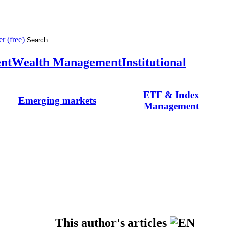
r (free)
nt
Wealth Management
Institutional
ETF & Index
Emerging markets
|
|
Management
This author's articles