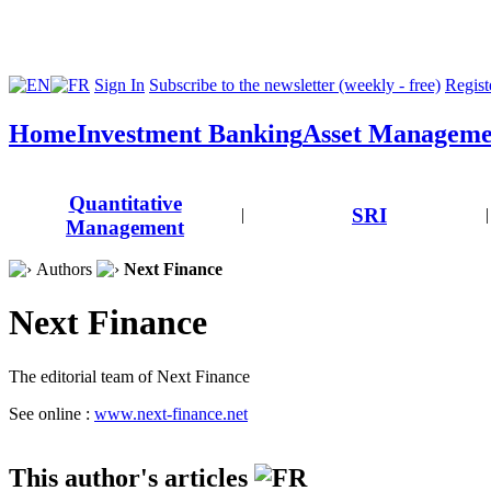
Sign In
Subscribe to the newsletter (weekly - free)
Registe
Home
Investment Banking
Asset Manageme
Quantitative
SRI
|
|
Management
Authors
Next Finance
Next Finance
The editorial team of Next Finance
See online :
www.next-finance.net
This author's articles