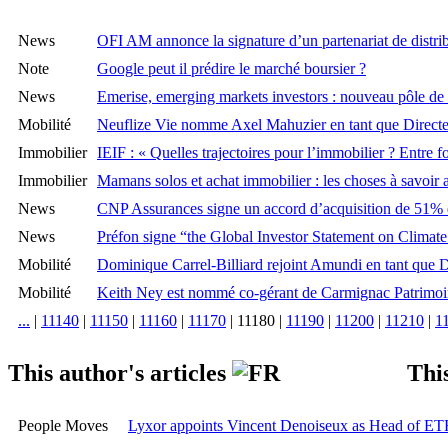
News
OFI AM annonce la signature d’un partenariat de distr
Note
Google peut il prédire le marché boursier ?
News
Emerise, emerging markets investors : nouveau pôle d
Mobilité
Neuflize Vie nomme Axel Mahuzier en tant que Directe
Immobilier
IEIF : « Quelles trajectoires pour l’immobilier ? Entre f
Immobilier
Mamans solos et achat immobilier : les choses à savoir 
News
CNP Assurances signe un accord d’acquisition de 51% 
News
Préfon signe “the Global Investor Statement on Climat
Mobilité
Dominique Carrel-Billiard rejoint Amundi en tant que 
Mobilité
Keith Ney est nommé co-gérant de Carmignac Patrimoi
...
|
11140
|
11150
|
11160
|
11170
|
11180
|
11190
|
11200
|
11210
|
1
This author's articles
This
People Moves
Lyxor appoints Vincent Denoiseux as Head of ET