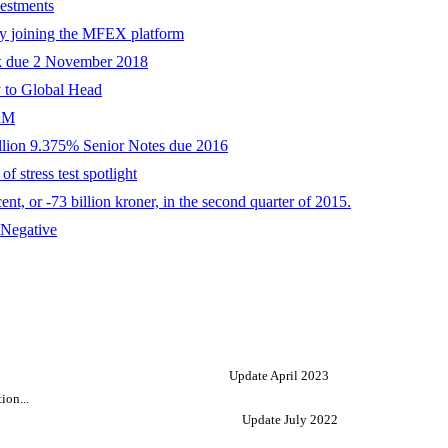
estments
 by joining the MFEX platform
k due 2 November 2018
 to Global Head
 AM
illion 9.375% Senior Notes due 2016
 stress test spotlight
t, or -73 billion kroner, in the second quarter of 2015.
 Negative
Update April 2023
ion...
Update July 2022