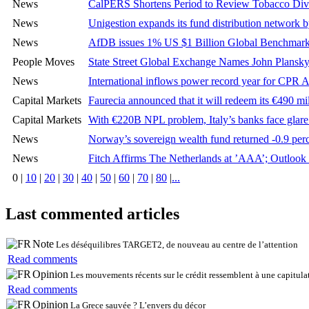
News
CalPERS Shortens Period to Review Tobacco Div
News
Unigestion expands its fund distribution network
News
AfDB issues 1% US $1 Billion Global Benchmar
People Moves
State Street Global Exchange Names John Plansky
News
International inflows power record year for CPR
Capital Markets
Faurecia announced that it will redeem its €490 m
Capital Markets
With €220B NPL problem, Italy’s banks face glare of
News
Norway’s sovereign wealth fund returned -0.9 percen
News
Fitch Affirms The Netherlands at ’AAA’; Outlook
0
|
10
|
20
|
30
|
40
|
50
|
60
|
70
|
80
|
...
Last commented articles
Note
Les déséquilibres TARGET2, de nouveau au centre de l’attention
Read comments
Opinion
Les mouvements récents sur le crédit ressemblent à une capitulat
Read comments
Opinion
La Grece sauvée ? L’envers du décor