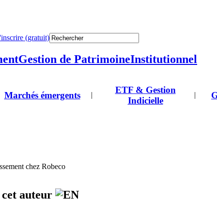
'inscrire (gratuit)
ment
Gestion de Patrimoine
Institutionnel
ETF & Gestion
Marchés émergents
G
|
|
Indicielle
tissement chez Robeco
e cet auteur