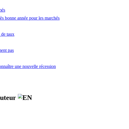
més
très bonne année pour les marchés
s de taux
ment pas
onnaître une nouvelle récession
 auteur