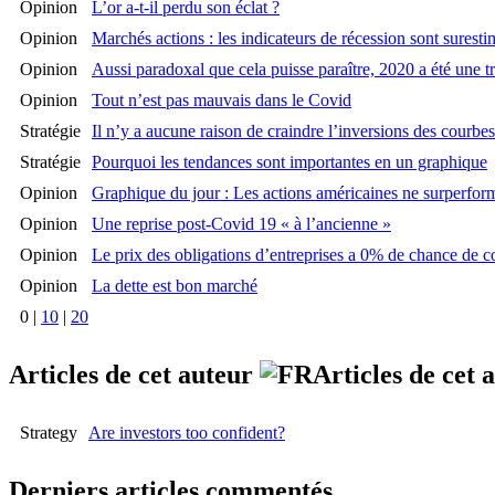
Opinion
L’or a-t-il perdu son éclat ?
Opinion
Marchés actions : les indicateurs de récession sont suresti
Opinion
Aussi paradoxal que cela puisse paraître, 2020 a été une 
Opinion
Tout n’est pas mauvais dans le Covid
Stratégie
Il n’y a aucune raison de craindre l’inversions des courbe
Stratégie
Pourquoi les tendances sont importantes en un graphique
Opinion
Graphique du jour : Les actions américaines ne surperfor
Opinion
Une reprise post-Covid 19 « à l’ancienne »
Opinion
Le prix des obligations d’entreprises a 0% de chance de c
Opinion
La dette est bon marché
0
|
10
|
20
Articles de cet auteur
Articles de cet
Strategy
Are investors too confident?
Derniers articles commentés