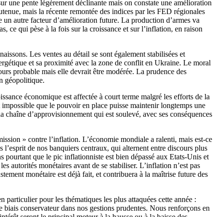
 sur une pente légèrement déclinante mais on constate une amélioration
 soutenue, mais la récente remontée des indices par les FED régionales
e un autre facteur d’amélioration future. La production d’armes va
e qui pèse à la fois sur la croissance et sur l’inflation, en raison
issons. Les ventes au détail se sont également stabilisées et
ergétique et sa proximité avec la zone de conflit en Ukraine. Le moral
ours probable mais elle devrait être modérée. La prudence des
n géopolitique.
ssance économique est affectée à court terme malgré les efforts de la
it impossible que le pouvoir en place puisse maintenir longtemps une
de la chaîne d’approvisionnement qui est soulevé, avec ses conséquences
ission » contre l’inflation. L’économie mondiale a ralenti, mais est-ce
 l’esprit de nos banquiers centraux, qui alternent entre discours plus
 pourtant que le pic inflationniste est bien dépassé aux Etats-Unis et
es autorités monétaires avant de se stabiliser. L’inflation n’est pas
tement monétaire est déjà fait, et contribuera à la maîtrise future des
particulier pour les thématiques les plus attaquées cette année :
re biais conservateur dans nos gestions prudentes. Nous renforçons en
érêt seront le principal moteur à la hausse ou à la baisse des