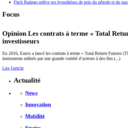
Fitch Ratings relève ses hypothèses de prix du pétrole et du gaz
Focus
Opinion
Les contrats à terme « Total Retu
investisseurs
En 2016, Eurex a lancé les contrats à terme « Total Return Futures (T
instruments utilisés par une grande variété d’acteurs à des fins (...)
Lire l'article
Actualité
News
Innovation
Mobilité
Stories