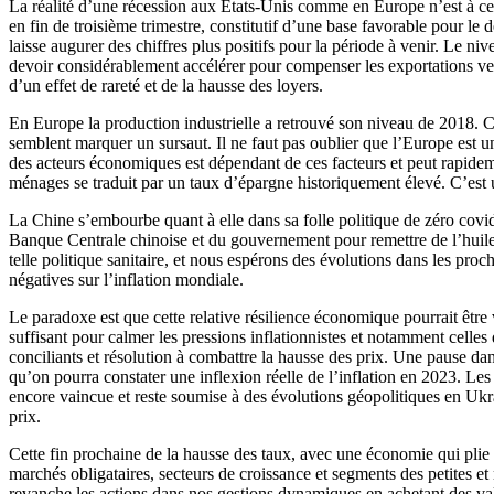
La réalité d’une récession aux Etats-Unis comme en Europe n’est à ce 
en fin de troisième trimestre, constitutif d’une base favorable pour le 
laisse augurer des chiffres plus positifs pour la période à venir. Le 
devoir considérablement accélérer pour compenser les exportations vers 
d’un effet de rareté et de la hausse des loyers.
En Europe la production industrielle a retrouvé son niveau de 2018. C
semblent marquer un sursaut. Il ne faut pas oublier que l’Europe est u
des acteurs économiques est dépendant de ces facteurs et peut rapidem
ménages se traduit par un taux d’épargne historiquement élevé. C’est 
La Chine s’embourbe quant à elle dans sa folle politique de zéro covi
Banque Centrale chinoise et du gouvernement pour remettre de l’huile 
telle politique sanitaire, et nous espérons des évolutions dans les pr
négatives sur l’inflation mondiale.
Le paradoxe est que cette relative résilience économique pourrait être
suffisant pour calmer les pressions inflationnistes et notamment celles
conciliants et résolution à combattre la hausse des prix. Une pause da
qu’on pourra constater une inflexion réelle de l’inflation en 2023. Les t
encore vaincue et reste soumise à des évolutions géopolitiques en Ukrain
prix.
Cette fin prochaine de la hausse des taux, avec une économie qui plie 
marchés obligataires, secteurs de croissance et segments des petites 
revanche les actions dans nos gestions dynamiques en achetant des vale