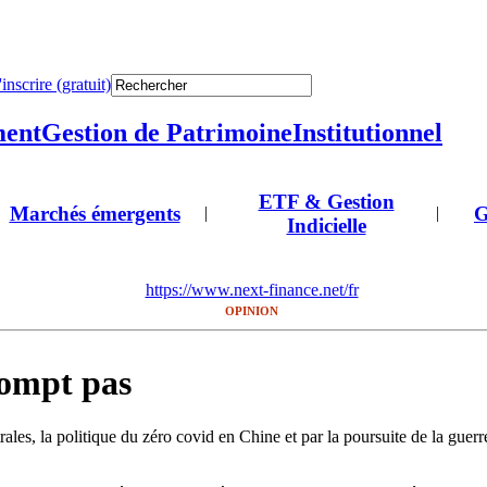
'inscrire (gratuit)
ment
Gestion de Patrimoine
Institutionnel
ETF & Gestion
Marchés émergents
G
|
|
Indicielle
https://www.next-finance.net/fr
OPINION
rompt pas
rales, la politique du zéro covid en Chine et par la poursuite de la gue