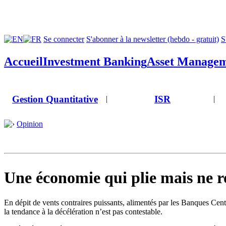
Se connecter
S'abonner à la newsletter (hebdo - gratuit)
S
Accueil
Investment Banking
Asset Manage
Gestion Quantitative
ISR
|
|
Opinion
Une économie qui plie mais ne 
En dépit de vents contraires puissants, alimentés par les Banques Cent
la tendance à la décélération n’est pas contestable.