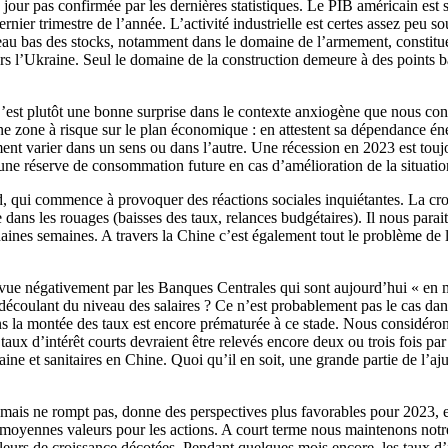
jour pas confirmée par les dernières statistiques. Le PIB américain est
dernier trimestre de l’année. L’activité industrielle est certes assez peu
niveau bas des stocks, notamment dans le domaine de l’armement, constitu
l’Ukraine. Seul le domaine de la construction demeure à des points bas, c
’est plutôt une bonne surprise dans le contexte anxiogène que nous conna
ne zone à risque sur le plan économique : en attestent sa dépendance én
ent varier dans un sens ou dans l’autre. Une récession en 2023 est touj
une réserve de consommation future en cas d’amélioration de la situatio
d, qui commence à provoquer des réactions sociales inquiétantes. La croi
dans les rouages (baisses des taux, relances budgétaires). Il nous para
ochaines semaines. A travers la Chine c’est également tout le problème 
 vue négativement par les Banques Centrales qui sont aujourd’hui « en m
 découlant du niveau des salaires ? Ce n’est probablement pas le cas dans
ns la montée des taux est encore prématurée à ce stade. Nous considérons
aux d’intérêt courts devraient être relevés encore deux ou trois fois par l
e et sanitaires en Chine. Quoi qu’il en soit, une grande partie de l’ajus
mais ne rompt pas, donne des perspectives plus favorables pour 2023, en 
et moyennes valeurs pour les actions. A court terme nous maintenons not
urs de croissance décotées. Pendant quelques mois encore, les taux d’int