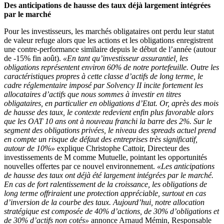
Des anticipations de hausse des taux déjà largement intégrées
par le marché
Pour les investisseurs, les marchés obligataires ont perdu leur statut
de valeur refuge alors que les actions et les obligations enregistrent
une contre-performance similaire depuis le début de l’année (autour
de -15% fin août).
«En tant qu’investisseur assurantiel, les
obligations représentent environ 60% de notre portefeuille. Outre les
caractéristiques propres à cette classe d’actifs de long terme, le
cadre réglementaire imposé par Solvency II incite fortement les
allocataires d’actifs que nous sommes à investir en titres
obligataires, en particulier en obligations d’Etat. Or, après des mois
de hausse des taux, le contexte redevient enfin plus favorable alors
que les OAT 10 ans ont à nouveau franchi la barre des 2%. Sur le
segment des obligations privées, le niveau des spreads actuel prend
en compte un risque de défaut des entreprises très significatif,
autour de 10%»
explique Christophe Cattoir, Directeur des
investissements de M comme Mutuelle, pointant les opportunités
nouvelles offertes par ce nouvel environnement.
«Les anticipations
de hausse des taux ont déjà été largement intégrées par le marché.
En cas de fort ralentissement de la croissance, les obligations de
long terme offriraient une protection appréciable, surtout en cas
d’inversion de la courbe des taux. Aujourd’hui, notre allocation
stratégique est composée de 40% d’actions, de 30% d’obligations et
de 30% d’actifs non cotés»
annonce Arnaud Mémin, Responsable