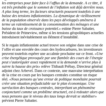
les entreprises pour faire face à l’afflux de la demande. A ce titre, il
est très probable que le sommet de l’inflation soit déjà derrière nous.
A plus long terme, les facteurs structurels poussent toutefois à une
baisse des tensions inflationnistes. La dynamique de vieillissement
de la population observée dans les pays développés amènera à
terme un ralentissement de la consommation des ménages et une
baisse du taux de croissance potentiel.»
estime Pierre Sabatier,
Président de Primeview, même si les tensions géopolitiques actuelles
introduisent inévitablement un élément d’instabilité.
Si le regain inflationniste actuel trouve son origine dans une crise de
l’offre et une envolée des cours des hydrocarbures, les investisseurs
peuvent toutefois espérer une accalmie prochaine sur ce front.
«Une
crise énergétique provoquée par une flambée des cours de l’énergie
peut s’autoréguler assez rapidement si la demande n’arrive plus à
suivre la hausse des prix»
relève Thibault Prébay, Directeur général
adjoint chez Arbevel. Dans ce contexte, une mauvaise interprétation
de la crise en cours par les banques centrales constitue un risque
réel.
«Nous pensons qu’une erreur de politique monétaire pourrait
créer une situation préjudiciable sur le plan économique. Une
surréaction des banques centrales, interprétant un phénomène
conjoncturel comme un problème structurel, est à redouter alors que
nous pensons que le niveau des taux longs devrait se stabiliser»
prévient Pierre Sabatier.