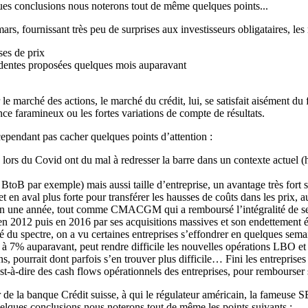
lques conclusions nous noterons tout de même quelques points...
ars, fournissant très peu de surprises aux investisseurs obligataires, les 
ses de prix
rudentes proposées quelques mois auparavant
r le marché des actions, le marché du crédit, lui, se satisfait aisément 
sance faramineux ou les fortes variations de compte de résultats.
cependant pas cacher quelques points d’attention :
lors du Covid ont du mal à redresser la barre dans un contexte actuel (h
 BtoB par exemple) mais aussi taille d’entreprise, un avantage très fort s
t en aval plus forte pour transférer les hausses de coûts dans les prix,
nt en une année, tout comme CMACGM qui a remboursé l’intégralité de ses
s en 2012 puis en 2016 par ses acquisitions massives et son endettement él
ôté du spectre, on a vu certaines entreprises s’effondrer en quelques sem
à 7% auparavant, peut rendre difficile les nouvelles opérations LBO e
s, pourrait dont parfois s’en trouver plus difficile… Fini les entreprises
est-à-dire des cash flows opérationnels des entreprises, pour rembourser 
 de la banque Crédit suisse, à qui le régulateur américain, la fameuse S
quelques conclusions nous noterons tout de même les points suivants :