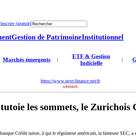
'inscrire (gratuit)
ment
Gestion de Patrimoine
Institutionnel
ETF & Gestion
Marchés émergents
G
|
|
Indicielle
https://www.next-finance.net/fr
OPINION
ie les sommets, le Zurichois Cr
banque Crédit suisse, à qui le régulateur américain, la fameuse SEC, a 