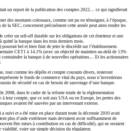
it un report de la publication des comptes 2022… ce qui signifierait
senter des montants colossaux, comme ont pu en témoigner, à l’époque,
s de la SEC, concernent précisément cette année peut ainsi rendre les
e créer un sell-off durable sur les obligations de cet émetteur et une
quitté la banque dans les trois derniers mois.
rait bel et bien finir de jeter le discrédit sur l’établissement.
lementaire CET1 à 14.1% (avec un objectif de maintien au-delà de 13%
it contraindre la banque à de nouvelles opérations… Et les actionnaires
.
que, tout comme les dépôts et compte courants divers, resteront
s représente le fonds de commerce vital du pays, nous n’investirions
oussin de sécurité en cas de besoin de sauvetage d’une banque.
e 2008, dans le cadre de la refonte totale de la réglementation
dre à leur compte, que ce soit aux USA ou en Europe, les pertes des
 banques avaient été sauvées par un intervenant externe.
i a suivi et a été mise en place durant toute la décennie 2010 avait
raient plus d’aide extérieure mais devraient avoir suffisamment de
uvent être mises à contribution en cas de difficulté), qui ne seraient
viabilité, voire sur simple décision du régulateur.