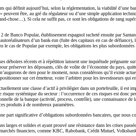
 qui définit aujourd’hui, selon la réglementation, la viabilité d’une ba
s » peuvent être, au gré du régulateur ou d’une simple application techn
nd-chose…). Si cela ne suffit pas, ce sont les obligations de rang supéri
 2 de Banco Popular, établissement espagnol racheté ensuite par Santan
autoréalisateurs d’un bank-run (fuite des capitaux en cas de défiance), l
ns le cas de Popular par exemple, les obligations les plus subordonnées o
es déboires récents et à répétition laissent une inquiétude prégnante su
our préserver les déposants, clés de voûte de l’économie du pays, quitte
n’augurons de rien pour le moment, nous considérons qu’il existe actuel
positionner sur cet émetteur, voire l’arbitrer pour les investisseurs qui 
uellement une classe d’actif à privilégier dans un portefeuille, il est i
 le risque systémique du secteur : l’occurrence de ces risques est donc pe
onnelle de la banque (activité, process, contrôle), une connaissance de l
e ces produits à de nombreux paramètres.
une part significative d’obligations subordonnées bancaires, que nous co
larges et solides et ayant prouvé une résistance dans les crises passée
es marchés financiers, comme KBC, Rabobank, Crédit Mutuel, Volksbank