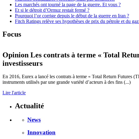
Les marchés ont tourné la page de la guerre. Et vous ?
Et si le détroit d’Ormuz restait fermé ?
Pourquoi l’or corrige depuis le début de la guerre en Iran ?
Fitch Ratings relève ses hypothèses de prix du pétrole et du gaz
Focus
Opinion
Les contrats à terme « Total Retu
investisseurs
En 2016, Eurex a lancé les contrats à terme « Total Return Futures (T
instruments utilisés par une grande variété d’acteurs à des fins (...)
Lire l'article
Actualité
News
Innovation