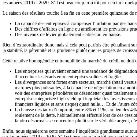
les années 2019 et 2020. S’il est beaucoup trop tôt pour en tirer que
La saison des résultats touche à sa fin en cette première quinzaine de m
La capacité des entreprises à compenser l’inflation par des haus
Des chiffres d’affaires en ligne ou améliorant les prévisions p
Des niveaux de levier globalement stables ou en baisse.
Rien d’extraordinaire donc mais si cela peut parfois être pénalisant su
la stabilité, la pérennité et la prudence plutôt que les projets de crois
Cette relative homogénéité et tranquillité du marché du crédit ne doit 
Les entreprises qui avaient entamé une tendance de dégradation 
d’accentuer les écarts entre entreprises solides et fragiles
Les divergences sont fortes entre secteurs, marché (retail versus
marques plus puissantes, à la capacité de négociation en amont e
voir des entreprises pétrolières se désendetter quasi totaleme
entreprise catégorisée high yield qui inquiétait les investisseur
financiers liquides et sans risque) quasi nulle… Et de l’autre c
La hausse des taux d’emprunt, entre 8% et 11%, au lieu des 4% 
roulement de la dette, habituellement effectué lors de ces cession
faudra désormais se concentrer plutôt sur le véritable argent, c’
Enfin, nous signalerons cette semaine l’inquiétude grandissante autour
sur les années 2019 et 2020. S’il est beaucoup trop tôt pour en tirer 