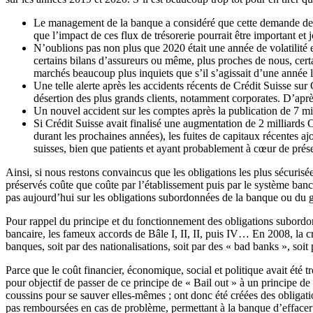
Le management de la banque a considéré que cette demande de la
que l’impact de ces flux de trésorerie pourrait être important et
N’oublions pas non plus que 2020 était une année de volatilité 
certains bilans d’assureurs ou même, plus proches de nous, cert
marchés beaucoup plus inquiets que s’il s’agissait d’une anné
Une telle alerte après les accidents récents de Crédit Suisse sur 
désertion des plus grands clients, notamment corporates. D’aprè
Un nouvel accident sur les comptes après la publication de 7 mil
Si Crédit Suisse avait finalisé une augmentation de 2 milliard
durant les prochaines années), les fuites de capitaux récentes a
suisses, bien que patients et ayant probablement à cœur de préser
Ainsi, si nous restons convaincus que les obligations les plus sécurisé
préservés coûte que coûte par l’établissement puis par le système banca
pas aujourd’hui sur les obligations subordonnées de la banque ou du 
Pour rappel du principe et du fonctionnement des obligations subordonn
bancaire, les fameux accords de Bâle I, II, II, puis IV… En 2008, la cr
banques, soit par des nationalisations, soit par des « bad banks », soit
Parce que le coût financier, économique, social et politique avait été t
pour objectif de passer de ce principe de « Bail out » à un principe de 
coussins pour se sauver elles-mêmes ; ont donc été créées des obligatio
pas remboursées en cas de problème, permettant à la banque d’effacer de