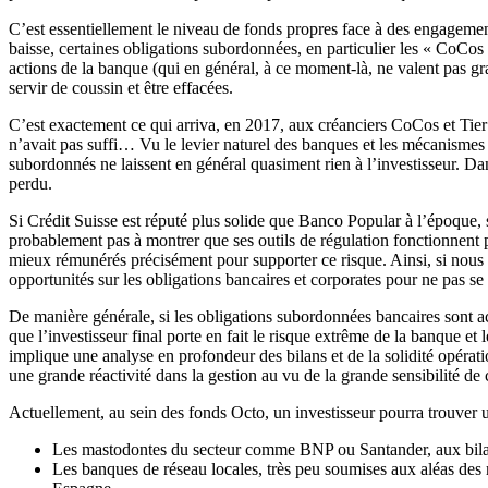
C’est essentiellement le niveau de fonds propres face à des engagements
baisse, certaines obligations subordonnées, en particulier les « CoCo
actions de la banque (qui en général, à ce moment-là, ne valent pas gra
servir de coussin et être effacées.
C’est exactement ce qui arriva, en 2017, aux créanciers CoCos et Tier
n’avait pas suffi… Vu le levier naturel des banques et les mécanismes 
subordonnés ne laissent en général quasiment rien à l’investisseur. Da
perdu.
Si Crédit Suisse est réputé plus solide que Banco Popular à l’époque, s
probablement pas à montrer que ses outils de régulation fonctionnent p
mieux rémunérés précisément pour supporter ce risque. Ainsi, si nous 
opportunités sur les obligations bancaires et corporates pour ne pas se 
De manière générale, si les obligations subordonnées bancaires sont act
que l’investisseur final porte en fait le risque extrême de la banque et
implique une analyse en profondeur des bilans et de la solidité opérati
une grande réactivité dans la gestion au vu de la grande sensibilité d
Actuellement, au sein des fonds Octo, un investisseur pourra trouver 
Les mastodontes du secteur comme BNP ou Santander, aux bilans 
Les banques de réseau locales, très peu soumises aux aléas d