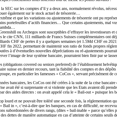
 SEC sur les comptes d’il y a deux ans, normalement révolus, nécessita
 jouer également sur le stock actuel de trésorerie…
extrême et que les variations ou ajustements de trésorerie ont pu repré
ains portefeuilles d’actifs financiers… Que certains ajustements, mal vu
e lambda…
Greenshill ou Archegos sont susceptibles d’effrayer les investisseurs et d
s le cite CNN, 111 milliards de Francs Suisses complémentaires ont déjà 
liards CHF de pertes il y a quelques semaines (et 1.5Md CHF en 2021) pour
s CHF fin 2022, permettant de maintenir son ratio de fonds propres rég
joutées à d’éventuelles nouvelles dépréciations ou ré-ajustements pourra
ver l’image de leur système bancaire, pourraient bien finir par se lasser
es (obligations covered ou seniors preferred) de l’établissement helvéti
ire suisse en dernier recours, tant la fiabilité des comptes et des dépôt
groupe, en particulier les fameuses « CoCos », servant précisément de c
ées bancaires, les CoCos ont été créées à la suite de la crise bancaire d
ise avait été si surprenante et si violente que les Etats avaient dû pren
 par des aides directes : on avait appelé cela le « Bail-out » puisque les
rop lourd et ne pouvait être toléré une seconde fois, la réglementation qu
« Bail in », c’est-à-dire que les banques, en cas de difficulté, ne recev
ns subordonnées de divers rangs, (dites « bail-inable » parce qu’elles pe
s dettes de manière automatique en cas d’atteinte de certains seuils de 