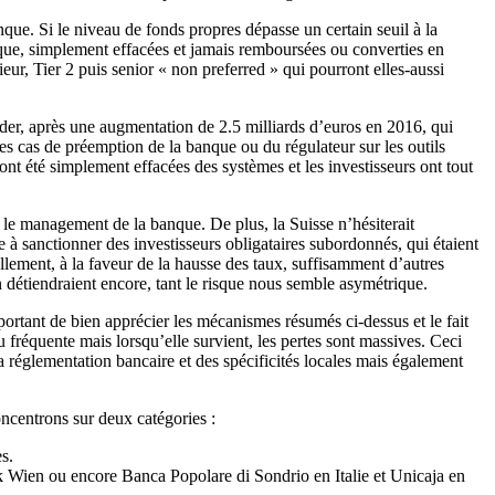
nque. Si le niveau de fonds propres dépasse un certain seuil à la
ique, simplement effacées et jamais remboursées ou converties en
eur, Tier 2 puis senior « non preferred » qui pourront elles-aussi
der, après une augmentation de 2.5 milliards d’euros en 2016, qui
es cas de préemption de la banque ou du régulateur sur les outils
nt été simplement effacées des systèmes et les investisseurs ont tout
r le management de la banque. De plus, la Suisse n’hésiterait
 à sanctionner des investisseurs obligataires subordonnés, qui étaient
lement, à la faveur de la hausse des taux, suffisamment d’autres
en détiendraient encore, tant le risque nous semble asymétrique.
mportant de bien apprécier les mécanismes résumés ci-dessus et le fait
u fréquente mais lorsqu’elle survient, les pertes sont massives. Ceci
a réglementation bancaire et des spécificités locales mais également
ncentrons sur deux catégories :
s.
 Wien ou encore Banca Popolare di Sondrio en Italie et Unicaja en