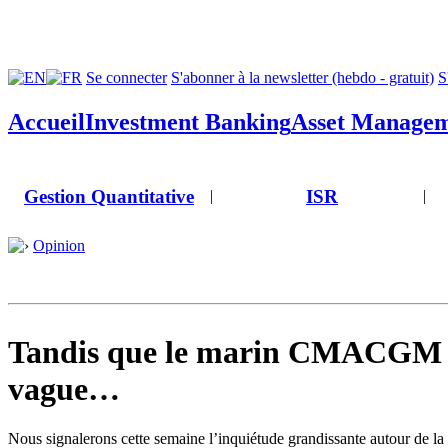
Se connecter
S'abonner à la newsletter (hebdo - gratuit)
S
Accueil
Investment Banking
Asset Manage
Gestion Quantitative
ISR
|
|
Opinion
Tandis que le marin CMACGM tuto
vague…
Nous signalerons cette semaine l’inquiétude grandissante autour de la 